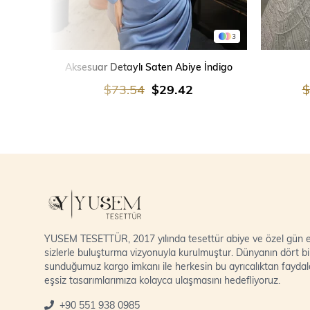
3
SEPETE EKLE
Aksesuar Detaylı Saten Abiye İndigo
$73.54
$29.42
$
YUSEM TESETTÜR, 2017 yılında tesettür abiye ve özel gün el
sizlerle buluşturma vizyonuyla kurulmuştur. Dünyanın dört bi
sunduğumuz kargo imkanı ile herkesin bu ayrıcalıktan fayda
eşsiz tasarımlarımıza kolayca ulaşmasını hedefliyoruz.
+90 551 938 0985