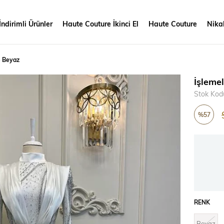
İndirimli Ürünler
Haute Couture İkinci El
Haute Couture
Nikah
e Beyaz
İşleme
Stok Kod
%
57
İndirim
RENK
Beyaz