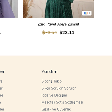
1
SEPETE EKLE
Zara Payet Abiye Zümrüt
İşleme
1
$73.54
$23.11
ler
Yardım
ye
Sipariş Takibi
eri
Sıkça Sorulan Sorular
re
İade ve Değişim
n
Mesafeli Satış Sözleşmesi
ler
Gizlilik ve Güvenlik