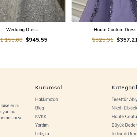
SEPETE EKLE
SEPETE EKLE
Wedding Dress
Haute Couture Dress
1,155.68
$945.55
$525.31
$357.2
Kurumsal
Kategori
Hakkımızda
Tesettür Abi
biselerini
Blog
Nikah Elbisel
r yanına
KVKK
Haute Coutu
lanmasını ve
Yardım
Büyük Bede
İletişim
İndirimli Ürün