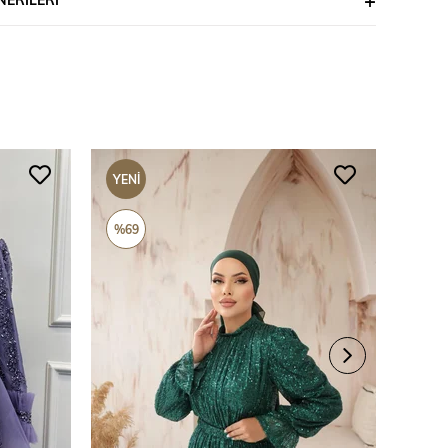
YENI
YENI
ÜRÜN
ÜRÜ
%69
%69