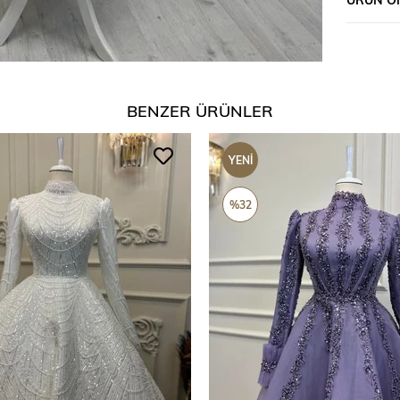
BENZER ÜRÜNLER
YENI
ÜRÜN
%32