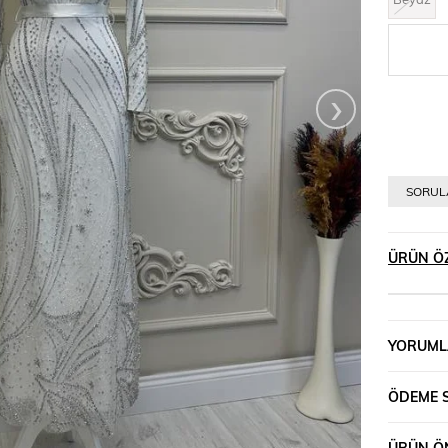
›
SORULA
ÜRÜN ÖZ
YORUML
ÖDEME 
ÜRÜN ÖN