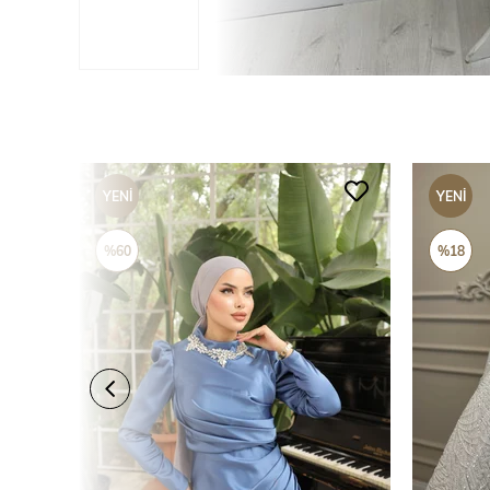
YENI
YENI
ÜRÜN
ÜRÜN
%60
%18