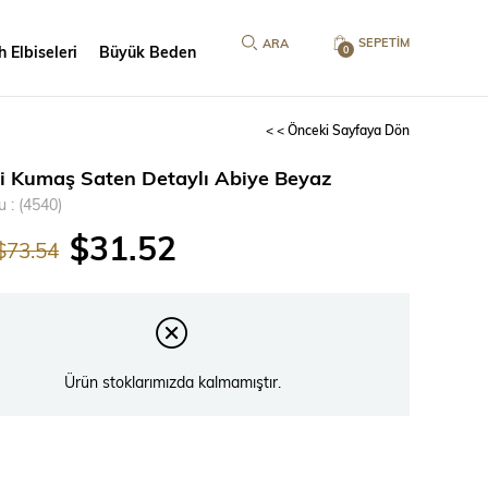
SEPETIM
 Elbiseleri
Büyük Beden
0
< < Önceki Sayfaya Dön
li Kumaş Saten Detaylı Abiye Beyaz
u
(4540)
$31.52
$73.54
Ürün stoklarımızda kalmamıştır.