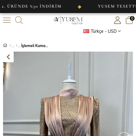
DE %30 İNDİRİM
YUSEM TESETTÜR
◆
0
Türkçe - USD
İşlemeli Kumaş Saten Detaylı Abiye Gold