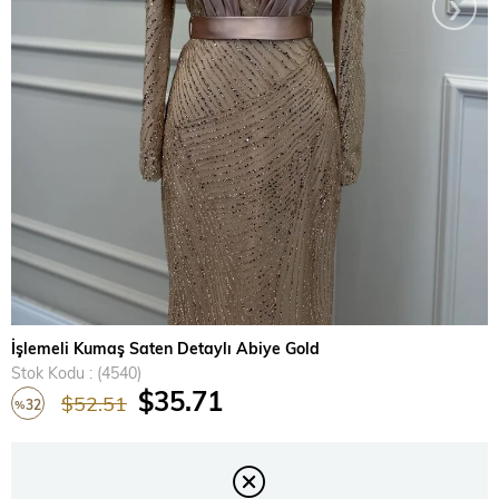
›
İşlemeli Kumaş Saten Detaylı Abiye Gold
Stok Kodu
(4540)
$35.71
$52.51
32
%
İndirim