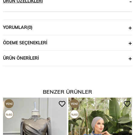
ÜRÜN ÖZELLIKLERI
YORUMLAR
(0)
ÖDEME SEÇENEKLERI
ÜRÜN ÖNERILERI
BENZER ÜRÜNLER
YENI
YENI
ÜRÜN
ÜRÜN
%60
%60