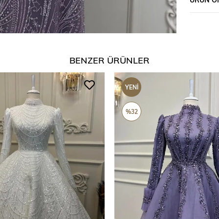
BENZER ÜRÜNLER
YENI
ÜRÜN
%32