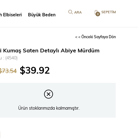
SEPETIM
 Elbiseleri
Büyük Beden
0
< < Önceki Sayfaya Dön
li Kumaş Saten Detaylı Abiye Mürdüm
u
(4540)
$39.92
$73.54
Ürün stoklarımızda kalmamıştır.