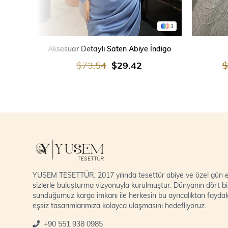
3
SEPETE EKLE
Aksesuar Detaylı Saten Abiye İndigo
$73.54
$29.42
$
YUSEM TESETTÜR, 2017 yılında tesettür abiye ve özel gün el
sizlerle buluşturma vizyonuyla kurulmuştur. Dünyanın dört bi
sunduğumuz kargo imkanı ile herkesin bu ayrıcalıktan fayda
eşsiz tasarımlarımıza kolayca ulaşmasını hedefliyoruz.
+90 551 938 0985