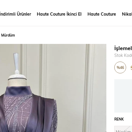
İndirimli Ürünler
Haute Couture İkinci El
Haute Couture
Nikah
ye Mürdüm
İşleme
Stok Kod
%
46
İndirim
RENK
Mürdüm