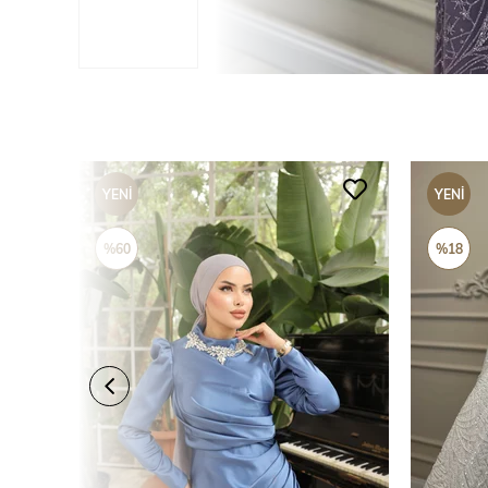
YENI
YENI
ÜRÜN
ÜRÜN
%60
%18