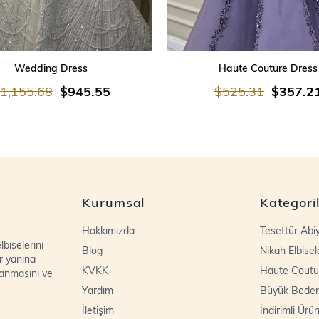
SEPETE EKLE
SEPETE EKLE
Wedding Dress
Haute Couture Dress
1,155.68
$945.55
$525.31
$357.2
Kurumsal
Kategori
Hakkımızda
Tesettür Abi
biselerini
Blog
Nikah Elbisel
r yanına
KVKK
Haute Coutu
lanmasını ve
Yardım
Büyük Bede
İletişim
İndirimli Ürün