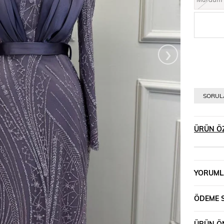
›
SORULA
ÜRÜN ÖZ
YORUML
ÖDEME 
ÜRÜN ÖN