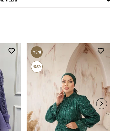
YENI
YENI
ÜRÜN
ÜRÜ
%69
%69