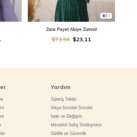
1
SEPETE EKLE
Zara Payet Abiye Zümrüt
İşleme
1
$73.54
$23.11
ler
Yardım
ye
Sipariş Takibi
eri
Sıkça Sorulan Sorular
re
İade ve Değişim
n
Mesafeli Satış Sözleşmesi
ler
Gizlilik ve Güvenlik