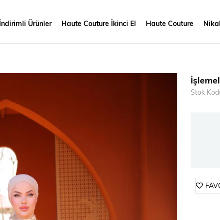
İndirimli Ürünler
Haute Couture İkinci El
Haute Couture
Nikah
İşleme
Stok Kod
FAV