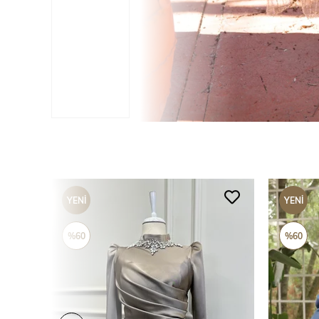
YENI
YENI
ÜRÜN
ÜRÜN
%60
%60