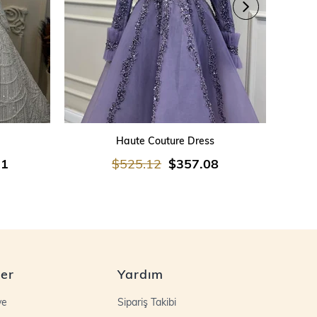
SEPETE EKLE
Haute Couture Dress
21
$525.12
$357.08
ler
Yardım
ye
Sipariş Takibi