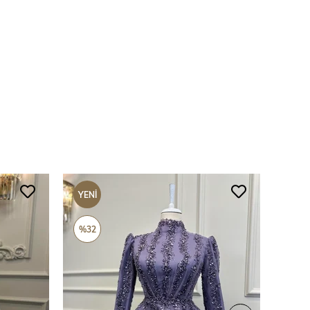
YENI
YENI
ÜRÜN
ÜRÜ
%32
%69