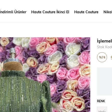
İndirimli Ürünler
Haute Couture İkinci El
Haute Couture
Nikah
İşleme
Stok Kod
%
74
İndirim
RENK
Haki