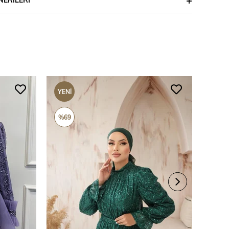
YENI
YENI
ÜRÜN
ÜRÜ
%69
%69