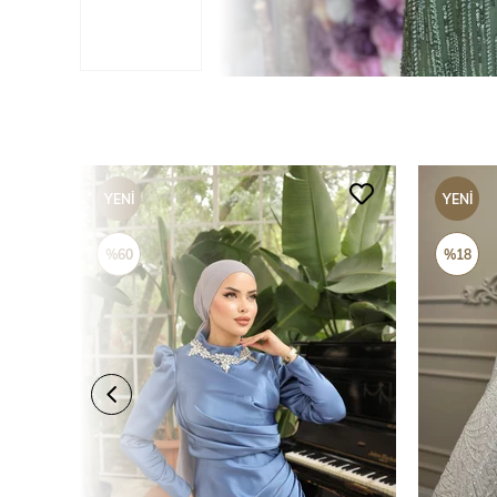
YENI
YENI
ÜRÜN
ÜRÜN
%60
%18