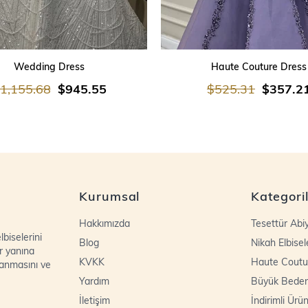
SEPETE EKLE
SEPETE EKLE
Wedding Dress
Haute Couture Dress
1,155.68
$945.55
$525.31
$357.2
Kurumsal
Kategori
Hakkımızda
Tesettür Abi
biselerini
Blog
Nikah Elbisel
r yanına
KVKK
Haute Coutu
lanmasını ve
Yardım
Büyük Bede
İletişim
İndirimli Ürün