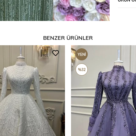
BENZER ÜRÜNLER
YENI
ÜRÜN
%32