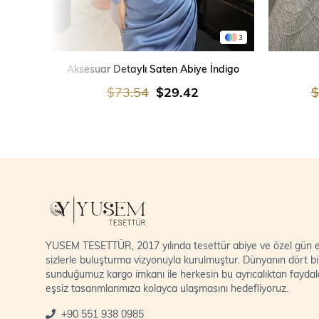
3
SEPETE EKLE
Aksesuar Detaylı Saten Abiye İndigo
$73.54
$29.42
$
YUSEM TESETTÜR, 2017 yılında tesettür abiye ve özel gün el
sizlerle buluşturma vizyonuyla kurulmuştur. Dünyanın dört bi
sunduğumuz kargo imkanı ile herkesin bu ayrıcalıktan fayda
eşsiz tasarımlarımıza kolayca ulaşmasını hedefliyoruz.
+90 551 938 0985