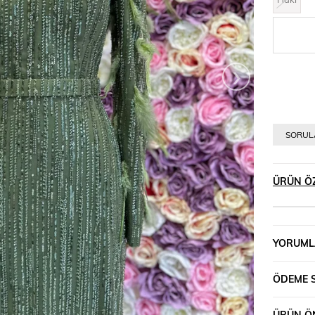
›
SORULA
ÜRÜN ÖZ
YORUML
ÖDEME 
ÜRÜN ÖN