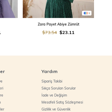
1
SEPETE EKLE
Zara Payet Abiye Zümrüt
İşleme
1
$73.54
$23.11
ler
Yardım
ye
Sipariş Takibi
eri
Sıkça Sorulan Sorular
re
İade ve Değişim
n
Mesafeli Satış Sözleşmesi
ler
Gizlilik ve Güvenlik