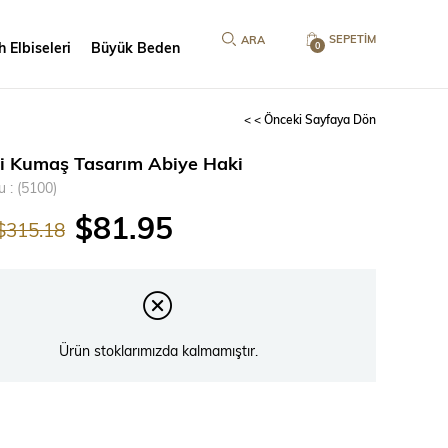
SEPETIM
 Elbiseleri
Büyük Beden
0
< < Önceki Sayfaya Dön
li Kumaş Tasarım Abiye Haki
u
(5100)
$81.95
$315.18
Ürün stoklarımızda kalmamıştır.