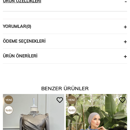
ÜRÜN ÖZELLIKLERI
YORUMLAR
(0)
ÖDEME SEÇENEKLERI
ÜRÜN ÖNERILERI
BENZER ÜRÜNLER
YENI
YENI
ÜRÜN
ÜRÜN
%60
%60