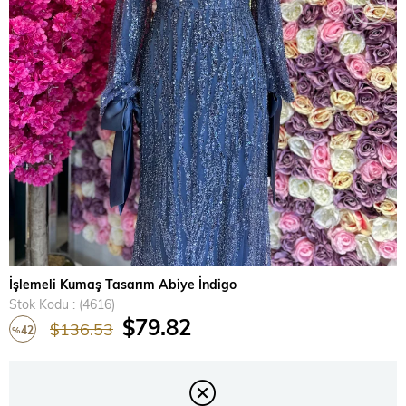
›
İşlemeli Kumaş Tasarım Abiye İndigo
Stok Kodu
(4616)
$79.82
$136.53
42
%
İndirim