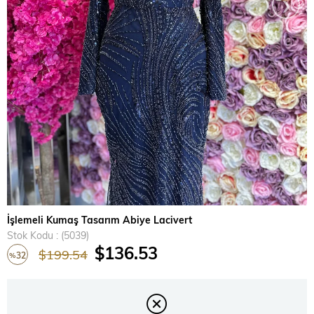
›
İşlemeli Kumaş Tasarım Abiye Lacivert
Stok Kodu
(5039)
$136.53
$199.54
32
%
İndirim