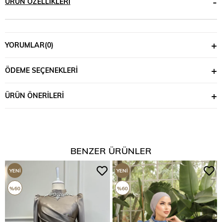
ÜRÜN ÖZELLIKLERI
YORUMLAR
(0)
ÖDEME SEÇENEKLERI
ÜRÜN ÖNERILERI
BENZER ÜRÜNLER
YENI
YENI
ÜRÜN
ÜRÜN
%60
%60