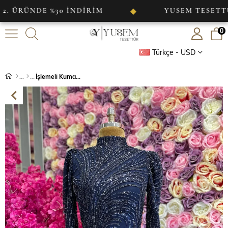
DE %30 İNDİRİM
YUSEM TESETTÜR
◆
0
Türkçe - USD
İşlemeli Kumaş Tasarım Abiye Lacivert