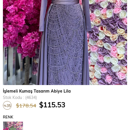
›
İşlemeli Kumaş Tasarım Abiye Lila
Stok Kodu
(4634)
$115.53
$178.54
35
%
İndirim
RENK