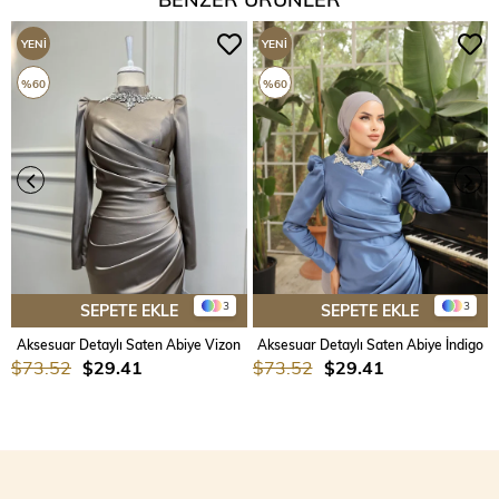
YENI
YENI
ÜRÜN
ÜRÜN
%60
%60
3
3
SEPETE EKLE
SEPETE EKLE
Aksesuar Detaylı Saten Abiye Vizon
Aksesuar Detaylı Saten Abiye İndigo
$73.52
$29.41
$73.52
$29.41