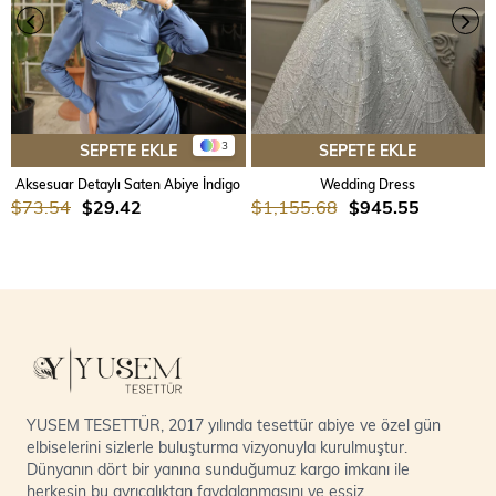
3
SEPETE EKLE
SEPETE EKLE
Aksesuar Detaylı Saten Abiye İndigo
Wedding Dress
$73.54
$29.42
$1,155.68
$945.55
YUSEM TESETTÜR, 2017 yılında tesettür abiye ve özel gün
elbiselerini sizlerle buluşturma vizyonuyla kurulmuştur.
Dünyanın dört bir yanına sunduğumuz kargo imkanı ile
herkesin bu ayrıcalıktan faydalanmasını ve eşsiz