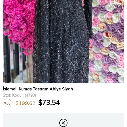
›
İşlemeli Kumaş Tasarım Abiye Siyah
Stok Kodu
(4790)
$73.54
$199.62
63
%
İndirim