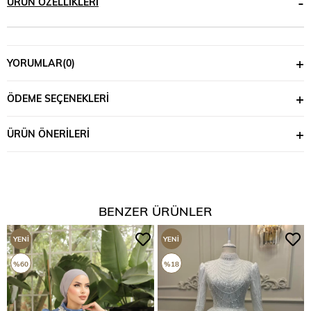
ÜRÜN ÖZELLIKLERI
YORUMLAR
(0)
ÖDEME SEÇENEKLERI
ÜRÜN ÖNERILERI
BENZER ÜRÜNLER
YENI
YENI
ÜRÜN
ÜRÜN
%60
%18