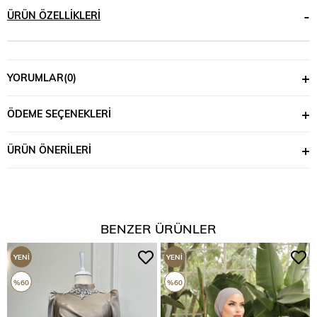
ÜRÜN ÖZELLIKLERI
YORUMLAR
(0)
ÖDEME SEÇENEKLERI
ÜRÜN ÖNERILERI
BENZER ÜRÜNLER
YENI
YENI
ÜRÜN
ÜRÜN
%60
%60