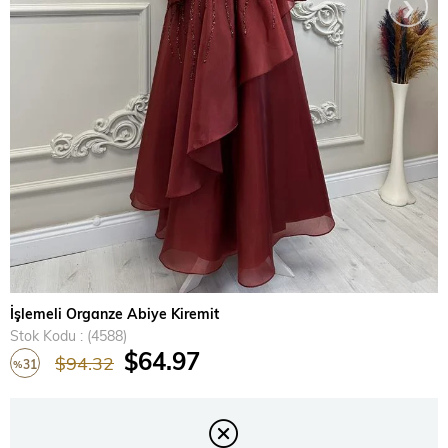
›
İşlemeli Organze Abiye Kiremit
Stok Kodu
(4588)
$64.97
$94.32
31
%
İndirim