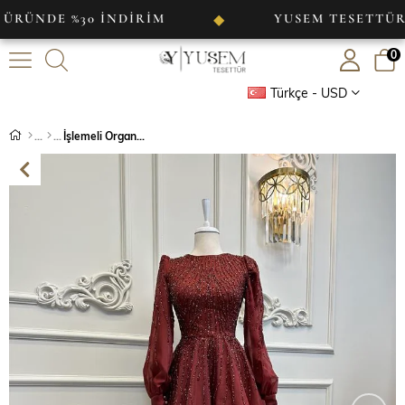
E %30 İNDİRİM
YUSEM TESETTÜR
◆
◆
0
Türkçe - USD
İşlemeli Organze Abiye Kiremit