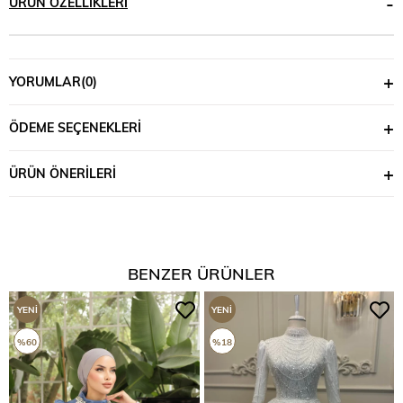
ÜRÜN ÖZELLIKLERI
YORUMLAR
(0)
ÖDEME SEÇENEKLERI
ÜRÜN ÖNERILERI
BENZER ÜRÜNLER
YENI
YENI
ÜRÜN
ÜRÜN
%60
%18