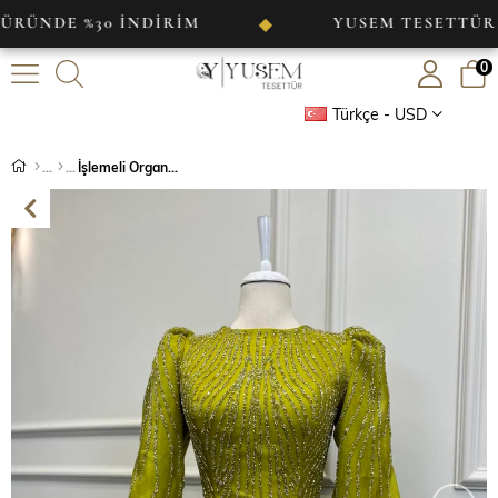
 %30 İNDİRİM
YUSEM TESETTÜR
◆
◆
0
Türkçe - USD
İşlemeli Organze Abiye Yağ Yeşili