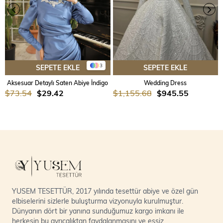
3
SEPETE EKLE
SEPETE EKLE
Aksesuar Detaylı Saten Abiye İndigo
Wedding Dress
$73.54
$29.42
$1,155.68
$945.55
YUSEM TESETTÜR, 2017 yılında tesettür abiye ve özel gün
elbiselerini sizlerle buluşturma vizyonuyla kurulmuştur.
Dünyanın dört bir yanına sunduğumuz kargo imkanı ile
herkesin bu ayrıcalıktan faydalanmasını ve eşsiz