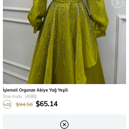
›
İşlemeli Organze Abiye Yağ Yeşili
Stok Kodu
(4588)
$65.14
$94.56
31
%
İndirim