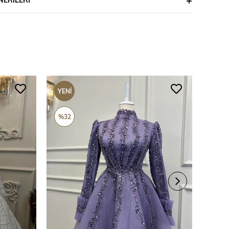
YENI
YENI
ÜRÜN
ÜRÜ
%32
%69