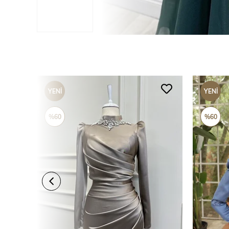
YENI
YENI
ÜRÜN
ÜRÜN
%60
%60