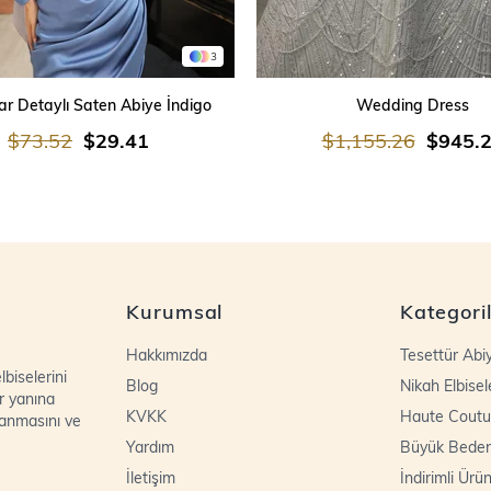
3
SEPETE EKLE
SEPETE EKLE
r Detaylı Saten Abiye İndigo
Wedding Dress
$73.52
$29.41
$1,155.26
$945.
Kurumsal
Kategori
Hakkımızda
Tesettür Abi
biselerini
Blog
Nikah Elbisel
r yanına
KVKK
Haute Coutu
lanmasını ve
Yardım
Büyük Bede
İletişim
İndirimli Ürün