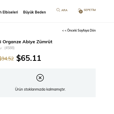
SEPETIM
 Elbiseleri
Büyük Beden
0
< < Önceki Sayfaya Dön
li Organze Abiye Zümrüt
u
(4588)
$65.11
$94.52
Ürün stoklarımızda kalmamıştır.