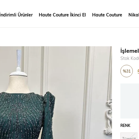
İndirimli Ürünler
Haute Couture İkinci El
Haute Couture
Nikah
İşleme
Stok Kod
%
31
İndirim
RENK
Zümrüt