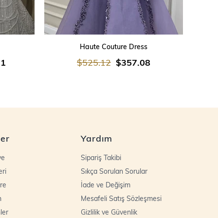
SEPETE EKLE
Haute Couture Dress
21
$525.12
$357.08
ler
Yardım
ye
Sipariş Takibi
eri
Sıkça Sorulan Sorular
re
İade ve Değişim
n
Mesafeli Satış Sözleşmesi
ler
Gizlilik ve Güvenlik