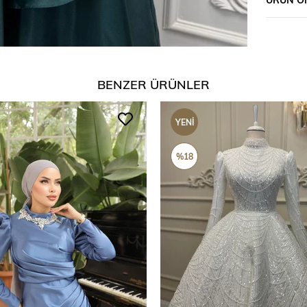
BENZER ÜRÜNLER
YENI
ÜRÜN
%18