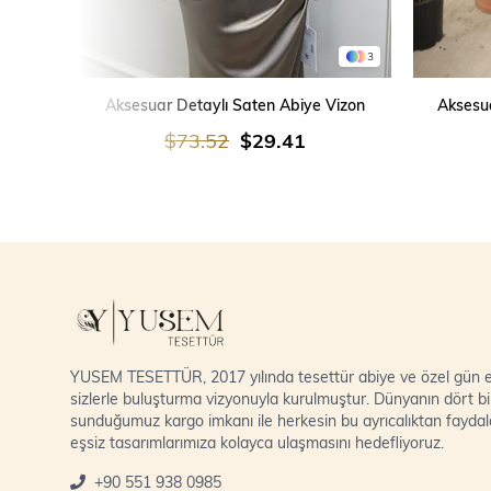
3
SEPETE EKLE
Aksesuar Detaylı Saten Abiye Vizon
Aksesua
$73.52
$29.41
YUSEM TESETTÜR, 2017 yılında tesettür abiye ve özel gün el
sizlerle buluşturma vizyonuyla kurulmuştur. Dünyanın dört bi
sunduğumuz kargo imkanı ile herkesin bu ayrıcalıktan fayda
eşsiz tasarımlarımıza kolayca ulaşmasını hedefliyoruz.
+90 551 938 0985