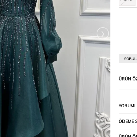
›
SORULA
ÜRÜN ÖZ
YORUML
ÖDEME 
ÜRÜN ÖN