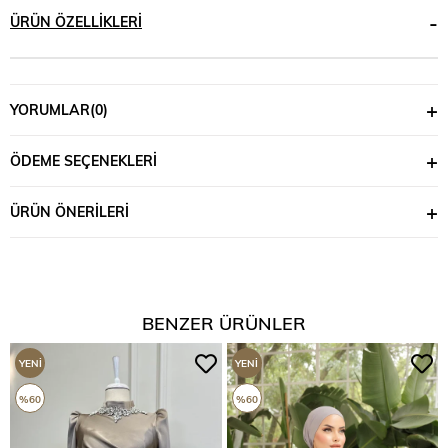
ÜRÜN ÖZELLIKLERI
YORUMLAR
(0)
ÖDEME SEÇENEKLERI
ÜRÜN ÖNERILERI
BENZER ÜRÜNLER
YENI
YENI
ÜRÜN
ÜRÜN
%60
%60