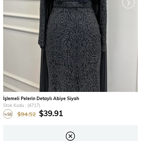
›
İşlemeli Pelerin Detaylı Abiye Siyah
Stok Kodu
(4717)
$39.91
$94.52
58
%
İndirim