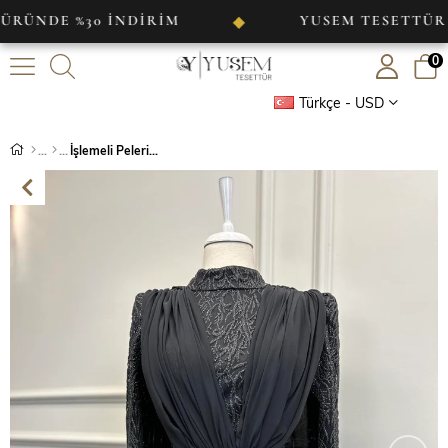
E %30 İNDİRİM
YUSEM TESETTÜR
◆
◆
0
Türkçe - USD
İşlemeli Pelerin Detaylı Abiye Siyah