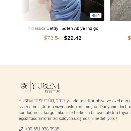
3
SEPETE EKLE
Aksesuar Detaylı Saten Abiye İndigo
$73.54
$29.42
$
YUSEM TESETTÜR, 2017 yılında tesettür abiye ve özel gün el
sizlerle buluşturma vizyonuyla kurulmuştur. Dünyanın dört bi
sunduğumuz kargo imkanı ile herkesin bu ayrıcalıktan fayda
eşsiz tasarımlarımıza kolayca ulaşmasını hedefliyoruz.
+90 551 938 0985