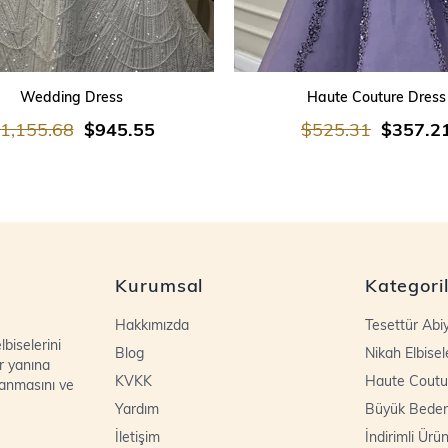
SEPETE EKLE
SEPETE EKLE
Wedding Dress
Haute Couture Dress
1,155.68
$945.55
$525.31
$357.2
Kurumsal
Kategori
Hakkımızda
Tesettür Abi
biselerini
Blog
Nikah Elbisel
r yanına
KVKK
Haute Coutu
lanmasını ve
Yardım
Büyük Bede
İletişim
İndirimli Ürün