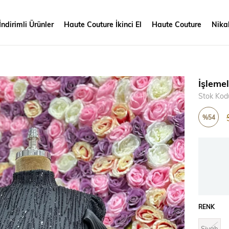
İndirimli Ürünler
Haute Couture İkinci El
Haute Couture
Nikah
İşlemel
Stok Kod
%
54
İndirim
RENK
Siyah