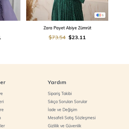
1
SEPETE EKLE
Zara Payet Abiye Zümrüt
İşleme
1
$73.54
$23.11
ler
Yardım
ye
Sipariş Takibi
eri
Sıkça Sorulan Sorular
re
İade ve Değişim
n
Mesafeli Satış Sözleşmesi
ler
Gizlilik ve Güvenlik