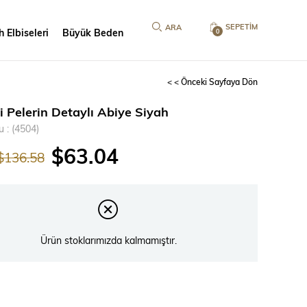
SEPETIM
 Elbiseleri
Büyük Beden
0
< < Önceki Sayfaya Dön
i Pelerin Detaylı Abiye Siyah
u
(4504)
$63.04
$136.58
Ürün stoklarımızda kalmamıştır.