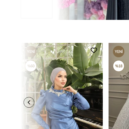
YENI
YENI
ÜRÜN
ÜRÜN
%60
%18