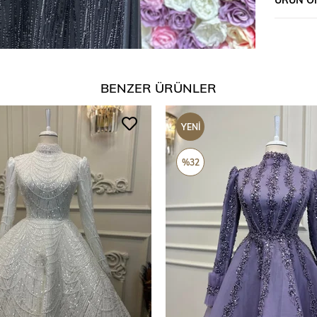
BENZER ÜRÜNLER
YENI
ÜRÜN
%32