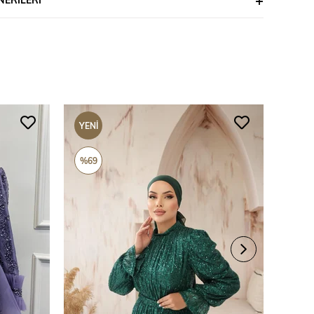
YENI
YENI
ÜRÜN
ÜRÜ
%69
%69