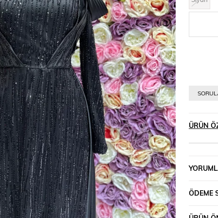
›
SORULA
ÜRÜN ÖZ
YORUML
ÖDEME 
ÜRÜN ÖN