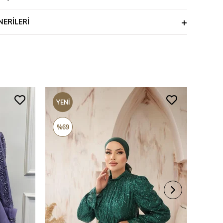
ERILERI
YENI
YENI
ÜRÜN
ÜRÜ
%69
%69