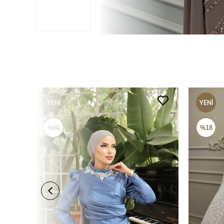
YENI
YENI
ÜRÜN
ÜRÜN
%60
%18