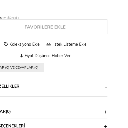
slim Süresi
:
FAVORILERE EKLE
Koleksiyona Ekle
İstek Listeme Ekle
Fiyat Düşünce Haber Ver
R (0) VE CEVAPLAR (0)
ELLIKLERI
AR
(0)
SEÇENEKLERI