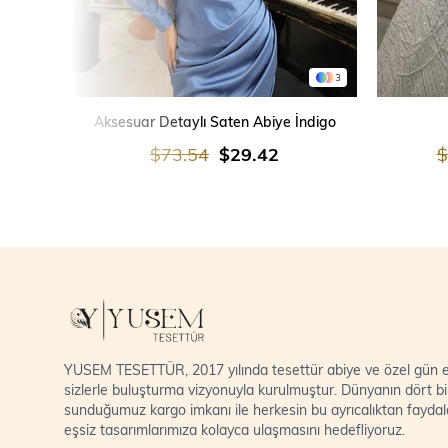
3
SEPETE EKLE
Aksesuar Detaylı Saten Abiye İndigo
$73.54
$29.42
$
YUSEM TESETTÜR, 2017 yılında tesettür abiye ve özel gün el
sizlerle buluşturma vizyonuyla kurulmuştur. Dünyanın dört bi
sunduğumuz kargo imkanı ile herkesin bu ayrıcalıktan fayda
eşsiz tasarımlarımıza kolayca ulaşmasını hedefliyoruz.