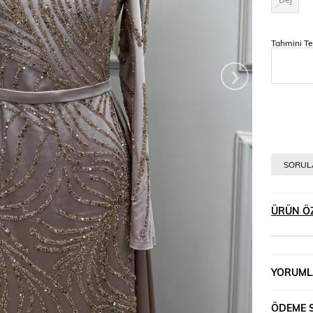
Tahmini Te
›
SORULA
ÜRÜN ÖZ
YORUML
ÖDEME 