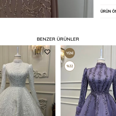
ÜRÜN ÖN
BENZER ÜRÜNLER
YENI
ÜRÜN
%32