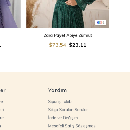
1
SEPETE EKLE
Zara Payet Abiye Zümrüt
İşleme
1
$73.54
$23.11
ler
Yardım
ye
Sipariş Takibi
eri
Sıkça Sorulan Sorular
re
İade ve Değişim
n
Mesafeli Satış Sözleşmesi