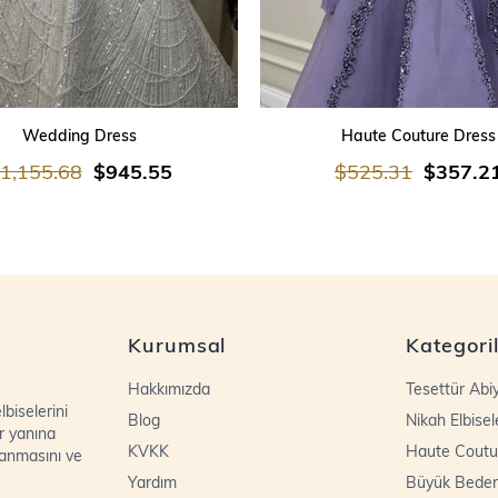
SEPETE EKLE
SEPETE EKLE
Wedding Dress
Haute Couture Dress
1,155.68
$945.55
$525.31
$357.2
Kurumsal
Kategori
Hakkımızda
Tesettür Abi
biselerini
Blog
Nikah Elbisel
r yanına
KVKK
Haute Coutu
lanmasını ve
Yardım
Büyük Bede