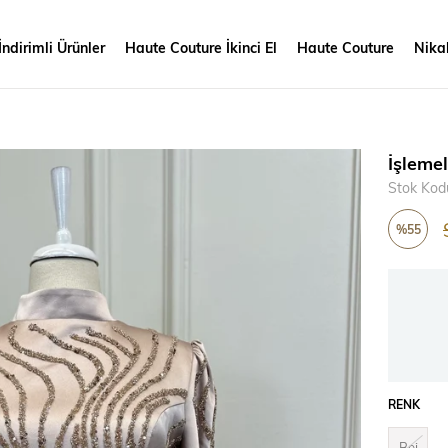
İndirimli Ürünler
Haute Couture İkinci El
Haute Couture
Nikah
İşlemel
Stok Kod
%
55
İndirim
RENK
Bej