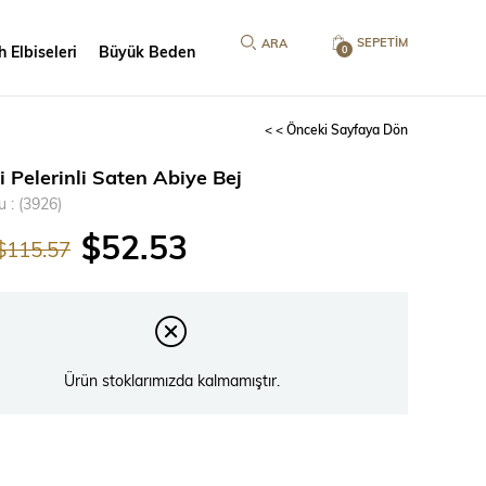
SEPETIM
 Elbiseleri
Büyük Beden
0
< < Önceki Sayfaya Dön
i Pelerinli Saten Abiye Bej
u
(3926)
$52.53
$115.57
Ürün stoklarımızda kalmamıştır.