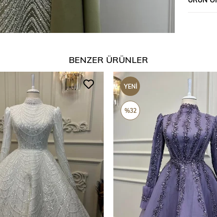
BENZER ÜRÜNLER
YENI
ÜRÜN
%32