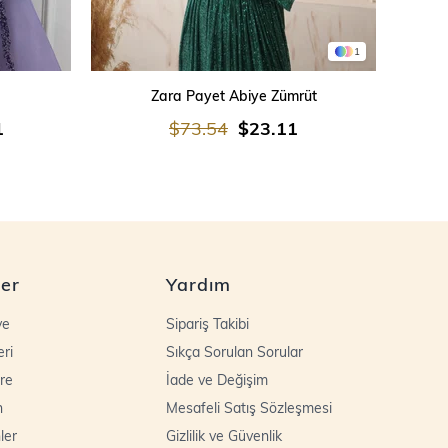
1
SEPETE EKLE
Zara Payet Abiye Zümrüt
İşleme
1
$73.54
$23.11
ler
Yardım
ye
Sipariş Takibi
eri
Sıkça Sorulan Sorular
re
İade ve Değişim
n
Mesafeli Satış Sözleşmesi
ler
Gizlilik ve Güvenlik