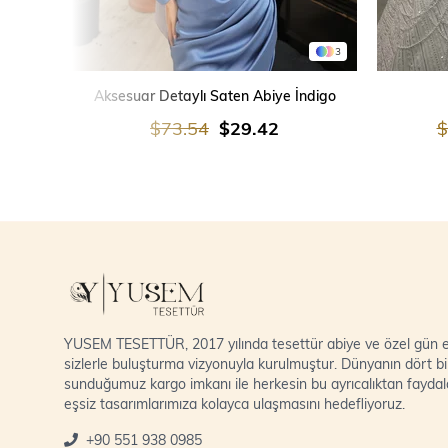
3
SEPETE EKLE
Aksesuar Detaylı Saten Abiye İndigo
$73.54
$29.42
$
YUSEM TESETTÜR, 2017 yılında tesettür abiye ve özel gün el
sizlerle buluşturma vizyonuyla kurulmuştur. Dünyanın dört bi
sunduğumuz kargo imkanı ile herkesin bu ayrıcalıktan fayda
eşsiz tasarımlarımıza kolayca ulaşmasını hedefliyoruz.
+90 551 938 0985