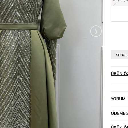
›
SORULA
ÜRÜN ÖZ
YORUML
ÖDEME 
ÜRÜN ÖN