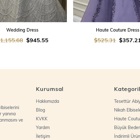
SEPETE EKLE
SEPETE EKLE
Wedding Dress
Haute Couture Dress
1,155.68
$945.55
$525.31
$357.2
Kurumsal
Kategori
Hakkımızda
Tesettür Abi
biselerini
Blog
Nikah Elbisel
r yanına
KVKK
Haute Coutu
lanmasını ve
Yardım
Büyük Bede
İletişim
İndirimli Ürün