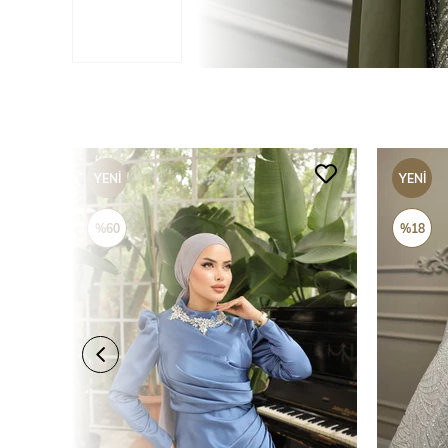
YENI
YENI
ÜRÜN
ÜRÜN
%60
%18