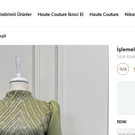
İndirimli Ürünler
Haute Couture İkinci El
Haute Couture
Nikah
şili
İşlemel
Stok Kod
%
16
İndirim
RENK
Yağ Yeşili