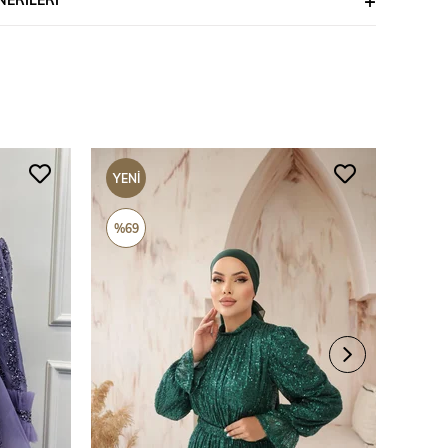
YENI
YENI
ÜRÜN
ÜRÜ
%69
%69