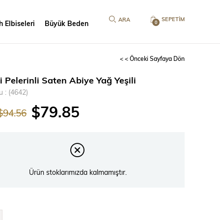
SEPETIM
 Elbiseleri
Büyük Beden
0
< < Önceki Sayfaya Dön
i Pelerinli Saten Abiye Yağ Yeşili
u
(4642)
$79.85
$94.56
Ürün stoklarımızda kalmamıştır.