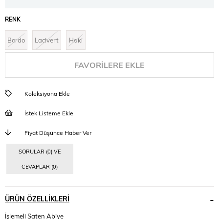
RENK
Bordo
Lacivert
Haki
FAVORILERE EKLE
Koleksiyona Ekle
İstek Listeme Ekle
Fiyat Düşünce Haber Ver
SORULAR (0) VE
CEVAPLAR (0)
ÜRÜN ÖZELLIKLERI
İşlemeli Saten Abiye