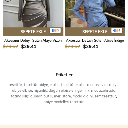
3
3
SEPETE EKLE
SEPETE EKLE
Aksesuar Detaylı Saten Abiye Vizon
Aksesuar Detaylı Saten Abiye İndigo
$73.52
$29.41
$73.52
$29.41
Etiketler
tesettür
,
tesettür abiye
,
elbise
,
tesettür elbise
,
modaselvim
,
abiye
,
abiye elbise
,
nişanlık
,
düğün elbiseleri
,
gelinlik
,
modazehrada
,
fatma kılıç
,
duman butik
,
meri store
,
moda ala
,
yusem tesettür
,
abiye modelleri tesettür
,