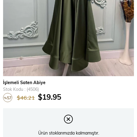
İşlemeli Saten Abiye
Stok Kodu
(4506)
$19.95
$46.21
57
%
İndirim
Ürün stoklarımızda kalmamıştır.