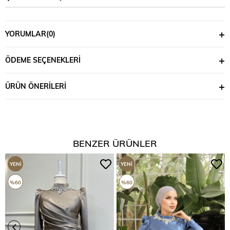
YORUMLAR
(0)
ÖDEME SEÇENEKLERI
ÜRÜN ÖNERILERI
BENZER ÜRÜNLER
YENI
YENI
ÜRÜN
ÜRÜN
%60
%60