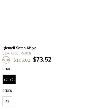
İşlemeli Saten Abiye
Stok Kodu
(9303)
$73.52
$105.02
30
%
İndirim
RENK
Zümrüt
BEDEN
42