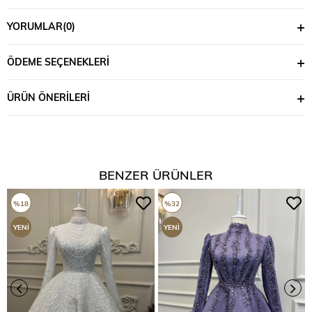
YORUMLAR
(0)
ÖDEME SEÇENEKLERI
ÜRÜN ÖNERILERI
BENZER ÜRÜNLER
%18
%32
YENI
YENI
ÜRÜN
ÜRÜN