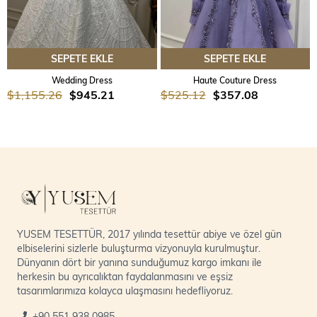
SEPETE EKLE
SEPETE EKLE
Wedding Dress
Haute Couture Dress
$1,155.26
$945.21
$525.12
$357.08
YUSEM TESETTÜR, 2017 yılında tesettür abiye ve özel gün
elbiselerini sizlerle buluşturma vizyonuyla kurulmuştur.
Dünyanın dört bir yanına sunduğumuz kargo imkanı ile
herkesin bu ayrıcalıktan faydalanmasını ve eşsiz
tasarımlarımıza kolayca ulaşmasını hedefliyoruz.
+90 551 938 0985