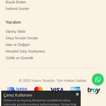
Büyük Beden
İndirimli Ürünler
Yardım
Sipariş Takibi
Sıkça Sorulan Sorular
İade ve Değişim
Mesafeli Satış Sözleşmesi
Gizlilik ve Güvenlik
© 2025 Yusem Tesettür. Tüm Hakları Saklıdır.
Çerez Kullanımı
Sizlere en iyi alışveriş deneyimini sunabilmek adına
sitemizde çerezler(cookies) kullanmaktayız. Detaylı bilgi