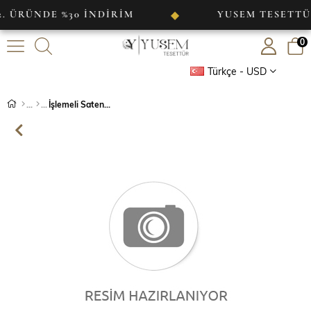
ÜNDE %30 İNDİRİM
YUSEM TESETTÜR
◆
0
Türkçe - USD
İşlemeli Saten Abiye