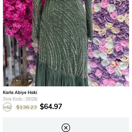
›
Karla Abiye Haki
Stok Kodu
(5026)
$64.97
$136.23
52
%
İndirim