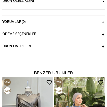
ÜRÜN ÖZELLIKLERI
YORUMLAR
(0)
ÖDEME SEÇENEKLERI
ÜRÜN ÖNERILERI
BENZER ÜRÜNLER
YENI
YENI
ÜRÜN
ÜRÜN
%60
%60