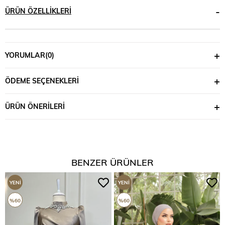
ÜRÜN ÖZELLIKLERI
YORUMLAR
(0)
ÖDEME SEÇENEKLERI
ÜRÜN ÖNERILERI
BENZER ÜRÜNLER
YENI
YENI
ÜRÜN
ÜRÜN
%60
%60