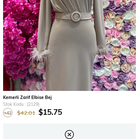
›
Kemerli Zarif Elbise Bej
Stok Kodu
(2129)
$15.75
$42.01
62
%
İndirim