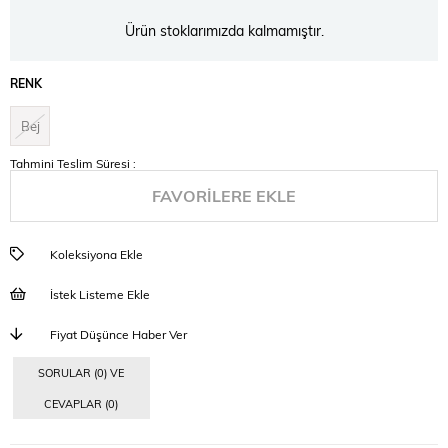
Ürün stoklarımızda kalmamıştır.
RENK
Bej
Tahmini Teslim Süresi
:
FAVORILERE EKLE
Koleksiyona Ekle
İstek Listeme Ekle
Fiyat Düşünce Haber Ver
SORULAR (0) VE
CEVAPLAR (0)