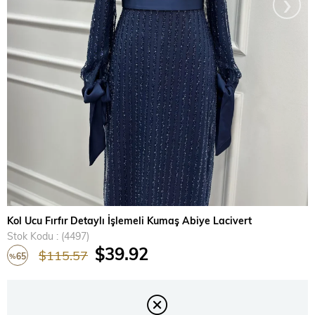
›
Kol Ucu Fırfır Detaylı İşlemeli Kumaş Abiye Lacivert
Stok Kodu
(4497)
$39.92
$115.57
65
%
İndirim