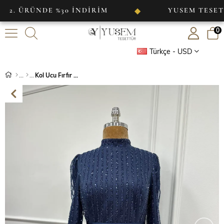
ÜNDE %30 İNDİRİM
YUSEM TESETTÜR
◆
0
Türkçe - USD
Kol Ucu Fırfır Detaylı İşlemeli Kumaş Abiye Lacivert