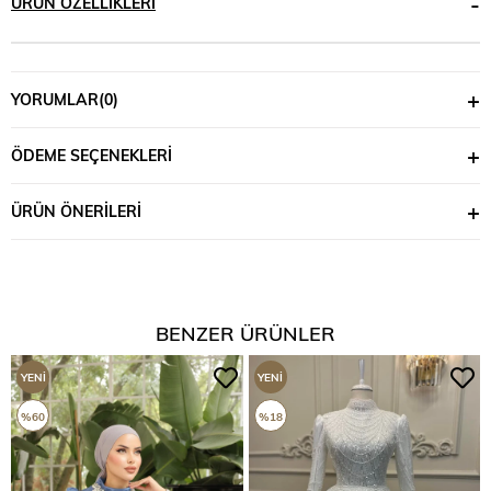
ÜRÜN ÖZELLIKLERI
YORUMLAR
(0)
ÖDEME SEÇENEKLERI
ÜRÜN ÖNERILERI
BENZER ÜRÜNLER
YENI
YENI
ÜRÜN
ÜRÜN
%60
%18