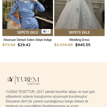
3
SEPETE EKLE
SEPETE EKLE
Aksesuar Detaylı Saten Abiye İndigo
Wedding Dress
$73.54
$29.42
$1,155.68
$945.55
YUSEM TESETTÜR, 2017 yılında tesettür abiye ve özel gün
elbiselerini sizlerle buluşturma vizyonuyla kurulmuştur.
Dünyanın dört bir yanına sunduğumuz kargo imkanı ile
herkesin bu ayrıcalıktan faydalanmasını ve eşsiz