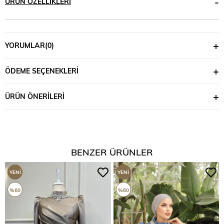
ÜRÜN ÖZELLIKLERI
YORUMLAR
(0)
ÖDEME SEÇENEKLERI
ÜRÜN ÖNERILERI
BENZER ÜRÜNLER
YENI
YENI
ÜRÜN
ÜRÜN
%60
%60