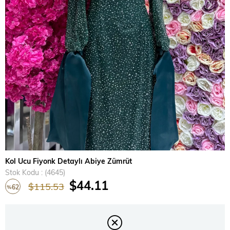
›
Kol Ucu Fiyonk Detaylı Abiye Zümrüt
Stok Kodu
(4645)
$44.11
$115.53
62
%
İndirim