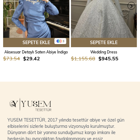
3
SEPETE EKLE
SEPETE EKLE
Aksesuar Detaylı Saten Abiye İndigo
Wedding Dress
$73.54
$29.42
$1,155.68
$945.55
YUSEM TESETTÜR, 2017 yılında tesettür abiye ve özel gün
elbiselerini sizlerle buluşturma vizyonuyla kurulmuştur.
Dünyanın dört bir yanına sunduğumuz kargo imkanı ile
herkesin bu ayrıcalıktan faydalanmasını ve eşsiz