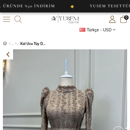
DE %30 İNDİRİM
YUSEM TESETTÜR
◆
0
Türkçe - USD
Kol Ucu Tüy Detaylı İşlemeli Abiye Bej