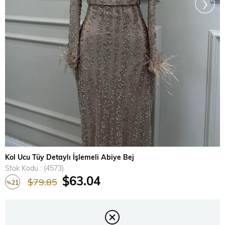
›
Kol Ucu Tüy Detaylı İşlemeli Abiye Bej
Stok Kodu
(4573)
$63.04
$79.85
21
%
İndirim