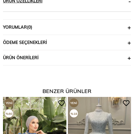
ÜRÜN ÖZELLIKLERI
YORUMLAR
(0)
ÖDEME SEÇENEKLERI
ÜRÜN ÖNERILERI
BENZER ÜRÜNLER
YENI
YENI
ÜRÜN
ÜRÜN
%60
%18