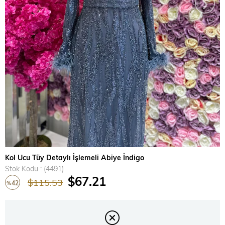
›
Kol Ucu Tüy Detaylı İşlemeli Abiye İndigo
Stok Kodu
(4491)
$67.21
$115.53
42
%
İndirim