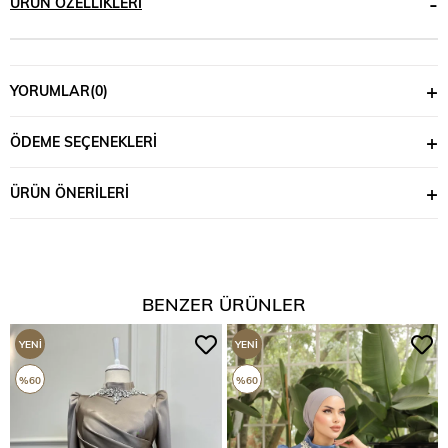
ÜRÜN ÖZELLIKLERI
YORUMLAR
(0)
ÖDEME SEÇENEKLERI
ÜRÜN ÖNERILERI
BENZER ÜRÜNLER
YENI
YENI
ÜRÜN
ÜRÜN
%60
%60