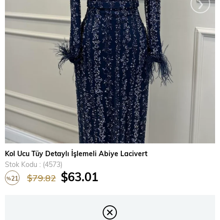
›
Kol Ucu Tüy Detaylı İşlemeli Abiye Lacivert
Stok Kodu
(4573)
$63.01
$79.82
21
%
İndirim