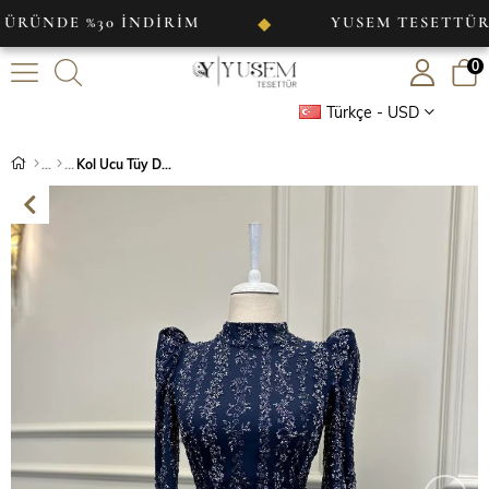
E %30 İNDİRİM
YUSEM TESETTÜR
◆
0
Türkçe - USD
Kol Ucu Tüy Detaylı İşlemeli Abiye Lacivert