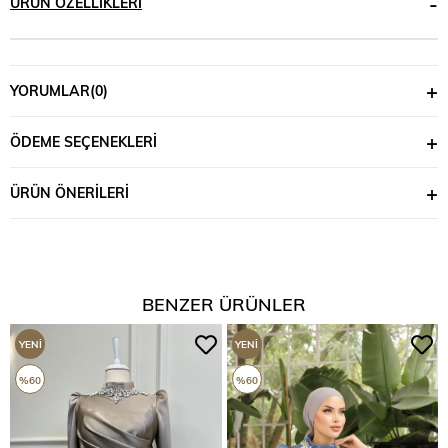
ÜRÜN ÖZELLIKLERI
YORUMLAR
(0)
ÖDEME SEÇENEKLERI
ÜRÜN ÖNERILERI
BENZER ÜRÜNLER
YENI
YENI
ÜRÜN
ÜRÜN
%60
%60