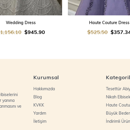
SEPETE EKLE
SEPETE EKLE
Wedding Dress
Haute Couture Dress
1,156.10
$945.90
$525.50
$357.3
Kurumsal
Kategori
Hakkımızda
Tesettür Abi
biselerini
Blog
Nikah Elbisel
r yanına
KVKK
Haute Coutu
lanmasını ve
Yardım
Büyük Bede
İletişim
İndirimli Ürün