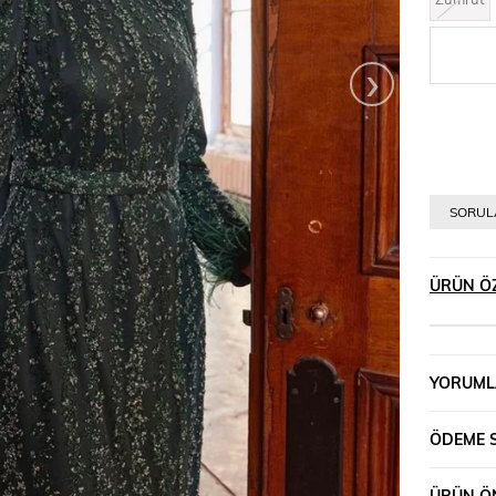
›
SORULA
ÜRÜN ÖZ
YORUML
ÖDEME 
ÜRÜN ÖN