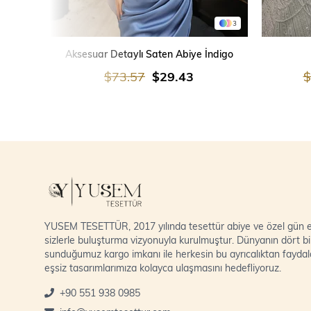
3
SEPETE EKLE
Aksesuar Detaylı Saten Abiye İndigo
$73.57
$29.43
$
YUSEM TESETTÜR, 2017 yılında tesettür abiye ve özel gün el
sizlerle buluşturma vizyonuyla kurulmuştur. Dünyanın dört bi
sunduğumuz kargo imkanı ile herkesin bu ayrıcalıktan fayda
eşsiz tasarımlarımıza kolayca ulaşmasını hedefliyoruz.
+90 551 938 0985