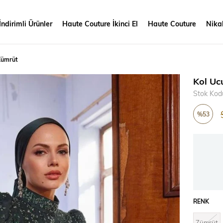
İndirimli Ürünler
Haute Couture İkinci El
Haute Couture
Nikah
 Zümrüt
Kol Uc
Stok Kod
%
53
İndirim
RENK
Zümrüt