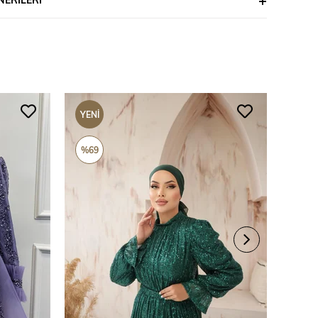
YENI
YENI
ÜRÜN
ÜRÜ
%69
%69