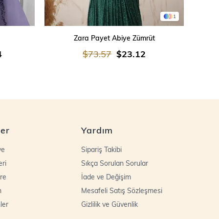
1
SEPETE EKLE
Zara Payet Abiye Zümrüt
İşleme
4
$73.57
$23.12
ler
Yardım
ye
Sipariş Takibi
eri
Sıkça Sorulan Sorular
re
İade ve Değişim
n
Mesafeli Satış Sözleşmesi
ler
Gizlilik ve Güvenlik