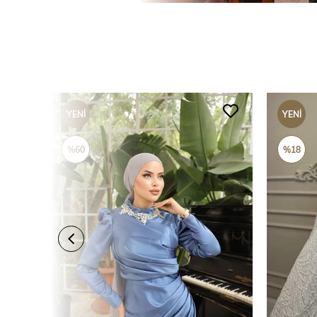
YENI
YENI
ÜRÜN
ÜRÜN
%60
%18