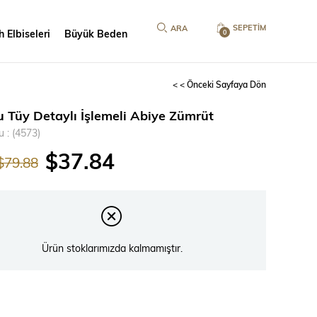
SEPETIM
 Elbiseleri
Büyük Beden
0
< < Önceki Sayfaya Dön
u Tüy Detaylı İşlemeli Abiye Zümrüt
u
(4573)
$37.84
$79.88
Ürün stoklarımızda kalmamıştır.