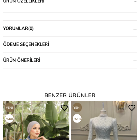
ÜRÜN ÖZELLIKLERI
YORUMLAR
(0)
ÖDEME SEÇENEKLERI
ÜRÜN ÖNERILERI
BENZER ÜRÜNLER
YENI
YENI
ÜRÜN
ÜRÜN
%60
%18