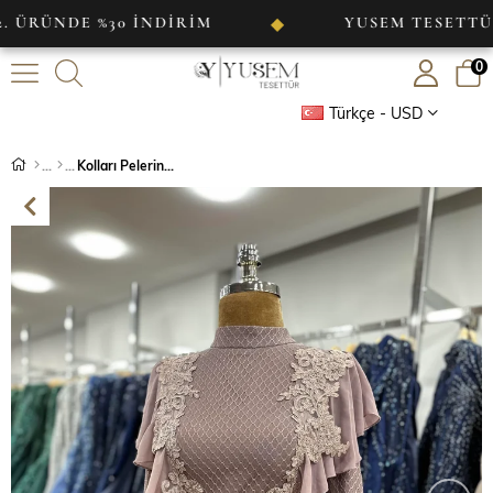
E %30 İNDİRİM
YUSEM TESETTÜR
◆
0
Türkçe - USD
Kolları Pelerinli Abiye Lila