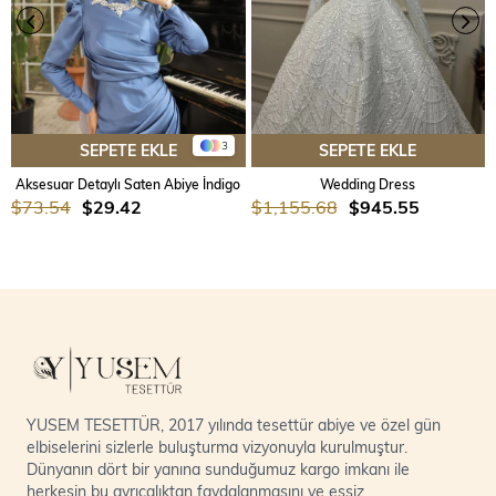
3
SEPETE EKLE
SEPETE EKLE
Aksesuar Detaylı Saten Abiye İndigo
Wedding Dress
$73.54
$29.42
$1,155.68
$945.55
YUSEM TESETTÜR, 2017 yılında tesettür abiye ve özel gün
elbiselerini sizlerle buluşturma vizyonuyla kurulmuştur.
Dünyanın dört bir yanına sunduğumuz kargo imkanı ile
herkesin bu ayrıcalıktan faydalanmasını ve eşsiz