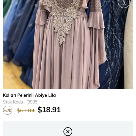
›
Kolları Pelerinli Abiye Lila
Stok Kodu
(3935)
$18.91
$63.04
70
%
İndirim