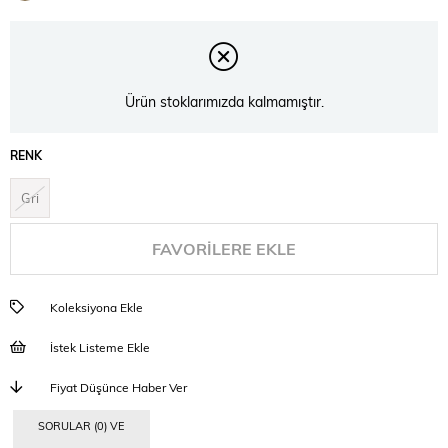
İndirim
Ürün stoklarımızda kalmamıştır.
RENK
Gri
FAVORILERE EKLE
Koleksiyona Ekle
İstek Listeme Ekle
Fiyat Düşünce Haber Ver
SORULAR (0) VE