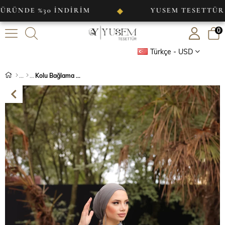
30 İNDİRİM
YUSEM TESETTÜR
◆
◆
0
Türkçe - USD
Kolu Bağlama Detaylı Abiye Gri