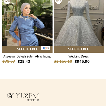
%60
%18
3
SEPETE EKLE
SEPETE EKLE
Aksesuar Detaylı Saten Abiye İndigo
Wedding Dress
$73.57
$29.43
$1,156.10
$945.90