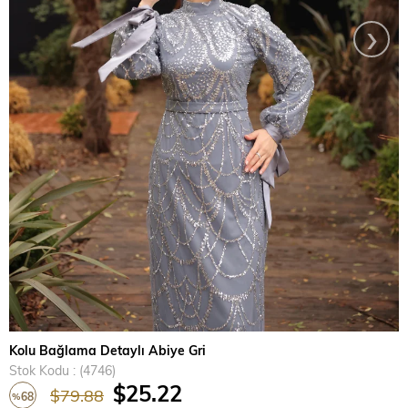
›
Kolu Bağlama Detaylı Abiye Gri
Stok Kodu
(4746)
$25.22
$79.88
68
%