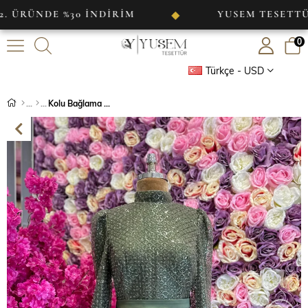
NDE %30 İNDİRİM
YUSEM TESETTÜR
◆
0
Türkçe - USD
Kolu Bağlama Detaylı Abiye Haki