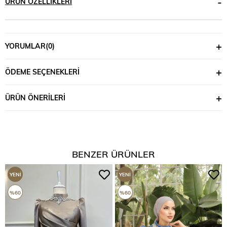
ÜRÜN ÖZELLIKLERI
YORUMLAR
(0)
ÖDEME SEÇENEKLERI
ÜRÜN ÖNERILERI
BENZER ÜRÜNLER
YENI
YENI
ÜRÜN
ÜRÜN
%60
%60