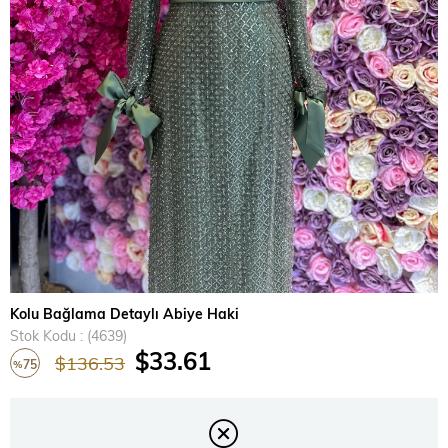
›
Kolu Bağlama Detaylı Abiye Haki
Stok Kodu
(4639)
$33.61
$136.53
75
%
İndirim