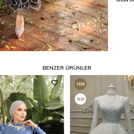
BENZER ÜRÜNLER
YENI
ÜRÜN
%18