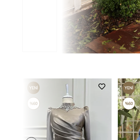
YENI
YENI
ÜRÜN
ÜRÜN
%60
%60