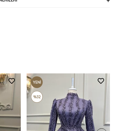
YENI
YENI
ÜRÜN
ÜRÜ
%32
%69