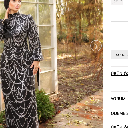
›
SORULA
ÜRÜN ÖZ
YORUML
ÖDEME 
ÜRÜN ÖN