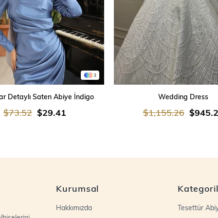
3
SEPETE EKLE
SEPETE EKLE
r Detaylı Saten Abiye İndigo
Wedding Dress
$73.52
$29.41
$1,155.26
$945.
Kurumsal
Kategori
Hakkımızda
Tesettür Abi
biselerini