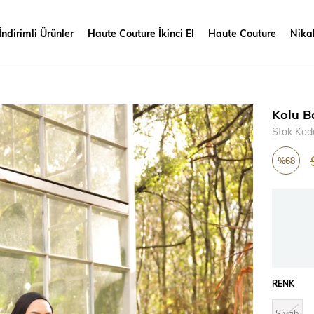
İndirimli Ürünler
Haute Couture İkinci El
Haute Couture
Nikah
Kolu B
Stok Kod
%
68
İndirim
RENK
Siyah