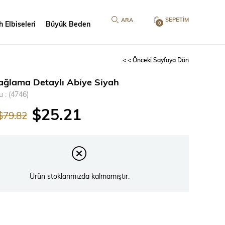
SEPETIM
 Elbiseleri
Büyük Beden
0
< < Önceki Sayfaya Dön
ağlama Detaylı Abiye Siyah
u
(4746)
$25.21
$79.82
Ürün stoklarımızda kalmamıştır.