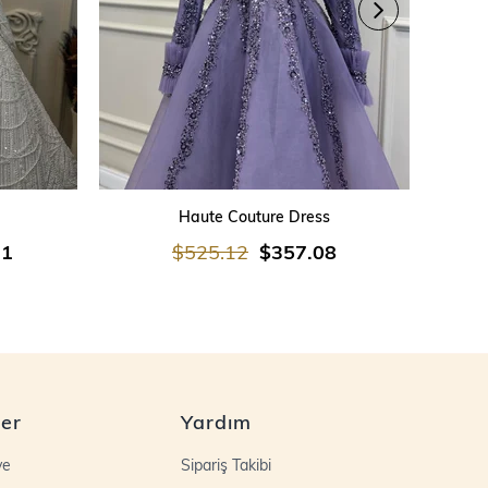
SEPETE EKLE
Haute Couture Dress
21
$525.12
$357.08
ler
Yardım
ye
Sipariş Takibi