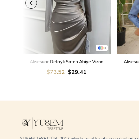
3
SEPETE EKLE
Aksesuar Detaylı Saten Abiye Vizon
Aksesua
$73.52
$29.41
YUSEM TESETTÜR, 2017 yılında tesettür abiye ve özel gün el