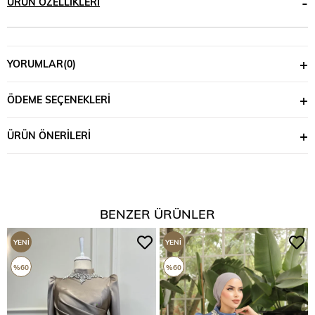
ÜRÜN ÖZELLIKLERI
YORUMLAR
(0)
ÖDEME SEÇENEKLERI
ÜRÜN ÖNERILERI
BENZER ÜRÜNLER
YENI
YENI
ÜRÜN
ÜRÜN
%60
%60