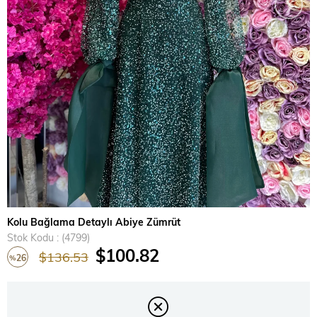
›
Kolu Bağlama Detaylı Abiye Zümrüt
Stok Kodu
(4799)
$100.82
$136.53
26
%
İndirim