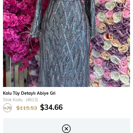
›
Kolu Tüy Detaylı Abiye Gri
Stok Kodu
(4613)
$34.66
$115.53
70
%
İndirim