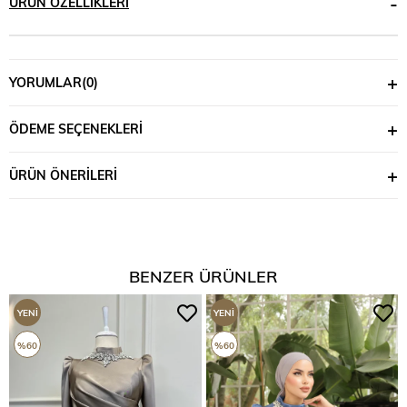
ÜRÜN ÖZELLIKLERI
YORUMLAR
(0)
ÖDEME SEÇENEKLERI
ÜRÜN ÖNERILERI
BENZER ÜRÜNLER
YENI
YENI
ÜRÜN
ÜRÜN
%60
%60