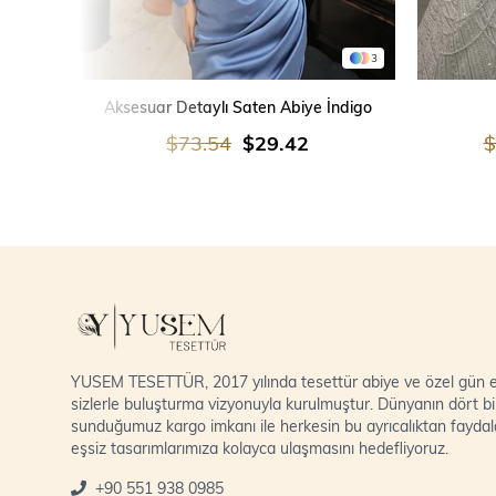
3
SEPETE EKLE
Aksesuar Detaylı Saten Abiye İndigo
$73.54
$29.42
$
YUSEM TESETTÜR, 2017 yılında tesettür abiye ve özel gün el
sizlerle buluşturma vizyonuyla kurulmuştur. Dünyanın dört bi
sunduğumuz kargo imkanı ile herkesin bu ayrıcalıktan fayda
eşsiz tasarımlarımıza kolayca ulaşmasını hedefliyoruz.
+90 551 938 0985