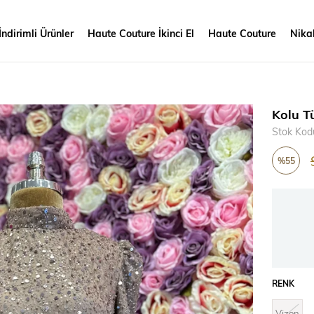
İndirimli Ürünler
Haute Couture İkinci El
Haute Couture
Nikah
Kolu T
Stok Kod
%
55
İndirim
RENK
Vizon