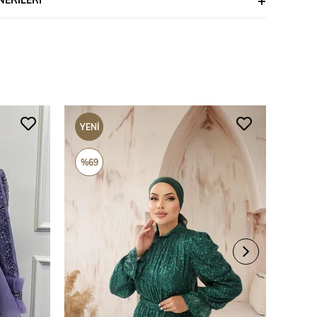
YENI
YENI
ÜRÜN
ÜRÜ
%69
%69