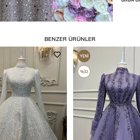
BENZER ÜRÜNLER
YENI
ÜRÜN
%32