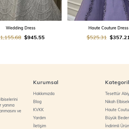
SEPETE EKLE
SEPETE EKLE
Wedding Dress
Haute Couture Dress
1,155.68
$945.55
$525.31
$357.2
Kurumsal
Kategori
Hakkımızda
Tesettür Abi
biselerini
Blog
Nikah Elbisel
r yanına
KVKK
Haute Coutu
lanmasını ve
Yardım
Büyük Bede
İletişim
İndirimli Ürün