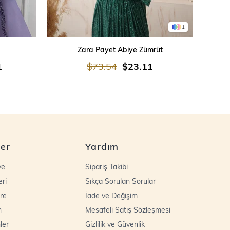
1
SEPETE EKLE
Zara Payet Abiye Zümrüt
İşleme
1
$73.54
$23.11
ler
Yardım
ye
Sipariş Takibi
eri
Sıkça Sorulan Sorular
re
İade ve Değişim
n
Mesafeli Satış Sözleşmesi
ler
Gizlilik ve Güvenlik