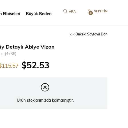
SEPETIM
 Elbiseleri
Büyük Beden
0
< < Önceki Sayfaya Dön
üy Detaylı Abiye Vizon
u
(4736)
$52.53
$115.57
Ürün stoklarımızda kalmamıştır.