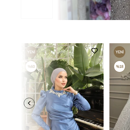
YENI
YENI
ÜRÜN
ÜRÜN
%60
%18