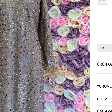
›
SORULA
ÜRÜN ÖZ
YORUML
ÖDEME 
ÜRÜN ÖN