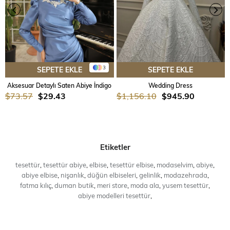
3
SEPETE EKLE
SEPETE EKLE
Aksesuar Detaylı Saten Abiye İndigo
Wedding Dress
$73.57
$29.43
$1,156.10
$945.90
Etiketler
tesettür
,
tesettür abiye
,
elbise
,
tesettür elbise
,
modaselvim
,
abiye
,
abiye elbise
,
nişanlık
,
düğün elbiseleri
,
gelinlik
,
modazehrada
,
fatma kılıç
,
duman butik
,
meri store
,
moda ala
,
yusem tesettür
,
abiye modelleri tesettür
,