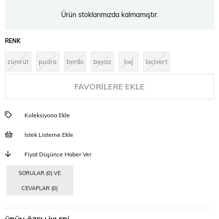
Ürün stoklarımızda kalmamıştır.
RENK
zümrüt
pudra
bordo
beyaz
bej
lacivert
FAVORILERE EKLE
Koleksiyona Ekle
İstek Listeme Ekle
Fiyat Düşünce Haber Ver
SORULAR (0) VE
CEVAPLAR (0)