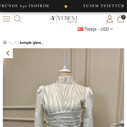
 %30 İNDİRİM
YUSEM TESETTÜR
◆
◆
0
Türkçe - USD
komple işlemeli pelerinli saten abiye