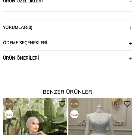
ÜRÜN ÖZELLIKLERI
YORUMLAR
(0)
ÖDEME SEÇENEKLERI
ÜRÜN ÖNERILERI
BENZER ÜRÜNLER
YENI
YENI
ÜRÜN
ÜRÜN
%60
%18