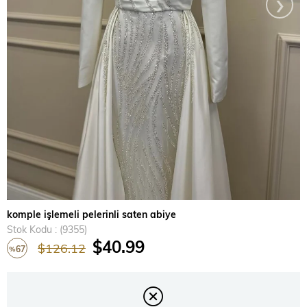
›
komple işlemeli pelerinli saten abiye
Stok Kodu
(9355)
$40.99
$126.12
67
%
İndirim