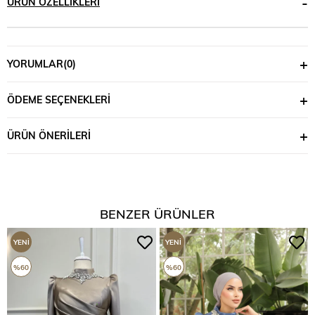
ÜRÜN ÖZELLIKLERI
YORUMLAR
(0)
ÖDEME SEÇENEKLERI
ÜRÜN ÖNERILERI
BENZER ÜRÜNLER
YENI
YENI
ÜRÜN
ÜRÜN
%60
%60