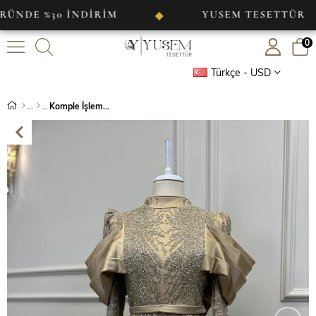
%30 İNDİRİM
YUSEM TESETTÜR
◆
◆
0
Türkçe - USD
Komple İşlemeli Pelerinli Saten Abiye Gold