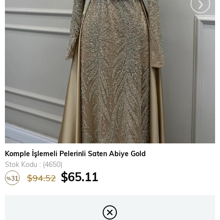
›
Komple İşlemeli Pelerinli Saten Abiye Gold
Stok Kodu
(4650)
$65.11
$94.52
31
%
İndirim