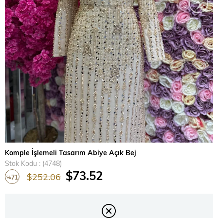
›
Komple İşlemeli Tasarım Abiye Açık Bej
Stok Kodu
(4748)
$73.52
$252.06
71
%
İndirim