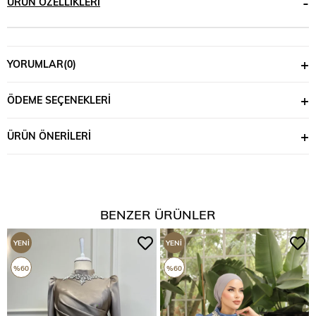
ÜRÜN ÖZELLIKLERI
YORUMLAR
(0)
ÖDEME SEÇENEKLERI
ÜRÜN ÖNERILERI
BENZER ÜRÜNLER
YENI
YENI
ÜRÜN
ÜRÜN
%60
%60