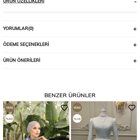
ÜRÜN ÖZELLIKLERI
YORUMLAR
(0)
ÖDEME SEÇENEKLERI
ÜRÜN ÖNERILERI
BENZER ÜRÜNLER
YENI
YENI
ÜRÜN
ÜRÜN
%60
%18