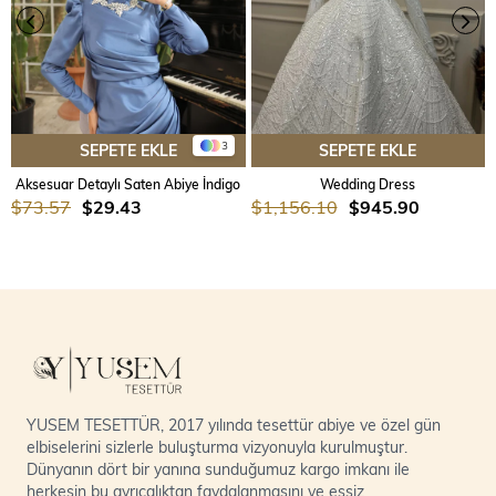
3
SEPETE EKLE
SEPETE EKLE
Aksesuar Detaylı Saten Abiye İndigo
Wedding Dress
$73.57
$29.43
$1,156.10
$945.90
YUSEM TESETTÜR, 2017 yılında tesettür abiye ve özel gün
elbiselerini sizlerle buluşturma vizyonuyla kurulmuştur.
Dünyanın dört bir yanına sunduğumuz kargo imkanı ile
herkesin bu ayrıcalıktan faydalanmasını ve eşsiz