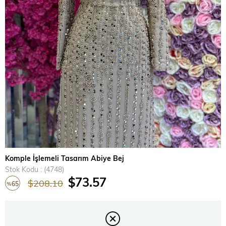
›
Komple İşlemeli Tasarım Abiye Bej
Stok Kodu
(4748)
$73.57
$208.10
65
%
İndirim