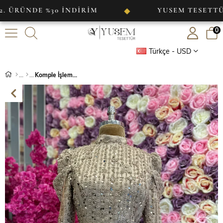
NDE %30 İNDİRİM
YUSEM TESETTÜR
◆
0
Türkçe - USD
Komple İşlemeli Tasarım Abiye Bej