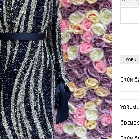
›
SORULA
ÜRÜN ÖZ
YORUML
ÖDEME 
ÜRÜN ÖN