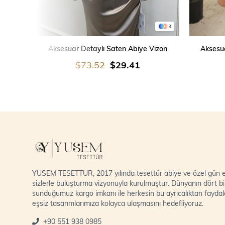
3
SEPETE EKLE
Aksesuar Detaylı Saten Abiye Vizon
Aksesua
$73.52
$29.41
YUSEM TESETTÜR, 2017 yılında tesettür abiye ve özel gün el
sizlerle buluşturma vizyonuyla kurulmuştur. Dünyanın dört bi
sunduğumuz kargo imkanı ile herkesin bu ayrıcalıktan fayda
eşsiz tasarımlarımıza kolayca ulaşmasını hedefliyoruz.
+90 551 938 0985