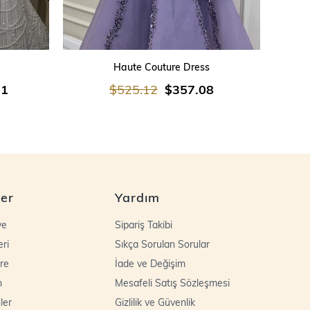
SEPETE EKLE
Haute Couture Dress
21
$525.12
$357.08
ler
Yardım
ye
Sipariş Takibi
eri
Sıkça Sorulan Sorular
re
İade ve Değişim
n
Mesafeli Satış Sözleşmesi
ler
Gizlilik ve Güvenlik