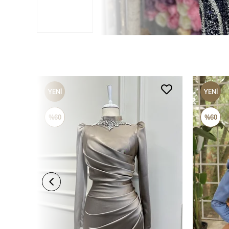
YENI
YENI
ÜRÜN
ÜRÜN
%60
%60