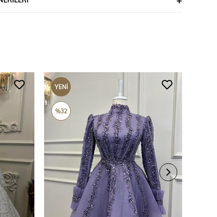
YENI
YENI
ÜRÜN
ÜRÜ
%32
%69