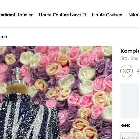
İndirimli Ürünler
Haute Couture İkinci El
Haute Couture
Nikah
vert
Komple
Stok Kod
%
67
İndirim
RENK
Lacivert