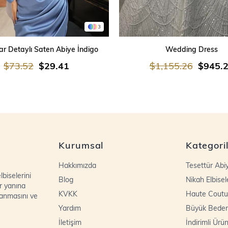
3
SEPETE EKLE
SEPETE EKLE
r Detaylı Saten Abiye İndigo
Wedding Dress
$73.52
$29.41
$1,155.26
$945.
Kurumsal
Kategori
Hakkımızda
Tesettür Abi
biselerini
Blog
Nikah Elbisel
r yanına
KVKK
Haute Coutu
lanmasını ve
Yardım
Büyük Bede
İletişim
İndirimli Ürün