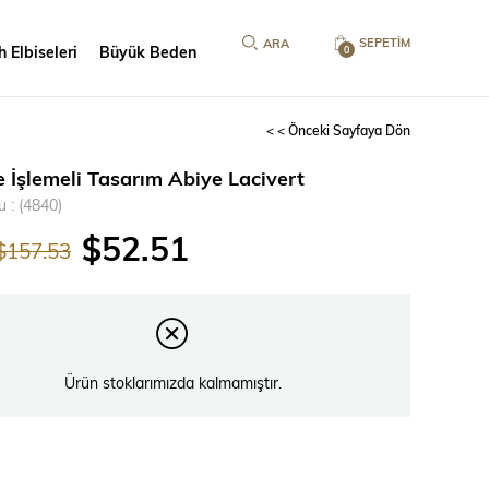
SEPETIM
 Elbiseleri
Büyük Beden
0
< < Önceki Sayfaya Dön
 İşlemeli Tasarım Abiye Lacivert
u
(4840)
$52.51
$157.53
Ürün stoklarımızda kalmamıştır.