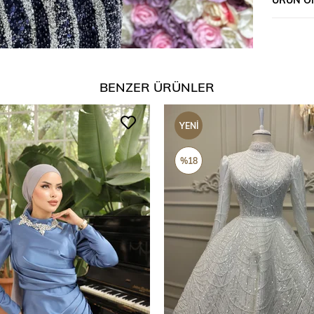
BENZER ÜRÜNLER
YENI
ÜRÜN
%18