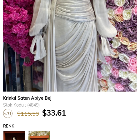
›
Krinkıl Saten Abiye Bej
Stok Kodu
(4849)
$33.61
$115.53
71
%
İndirim
RENK