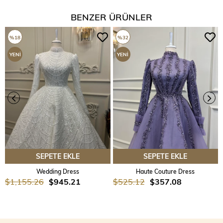
BENZER ÜRÜNLER
%18
%32
YENI
YENI
ÜRÜN
ÜRÜN
SEPETE EKLE
SEPETE EKLE
Wedding Dress
Haute Couture Dress
$1,155.26
$945.21
$525.12
$357.08