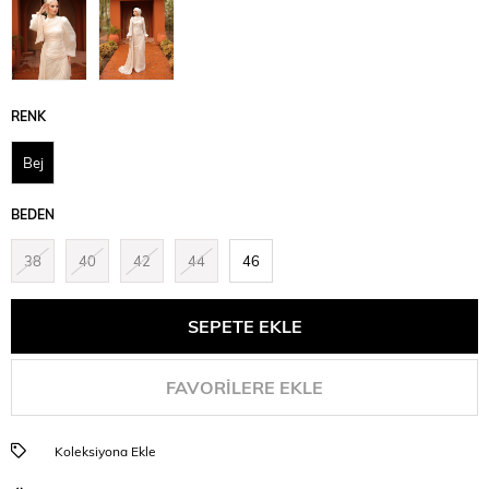
RENK
Bej
BEDEN
38
40
42
44
46
FAVORILERE EKLE
Koleksiyona Ekle