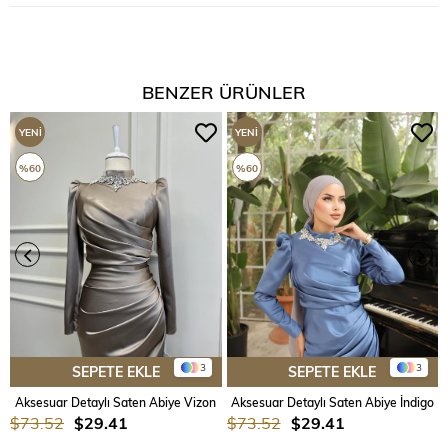
BENZER ÜRÜNLER
YENI
YENI
ÜRÜN
ÜRÜN
%60
%60
3
3
SEPETE EKLE
SEPETE EKLE
Aksesuar Detaylı Saten Abiye Vizon
Aksesuar Detaylı Saten Abiye İndigo
$73.52
$29.41
$73.52
$29.41