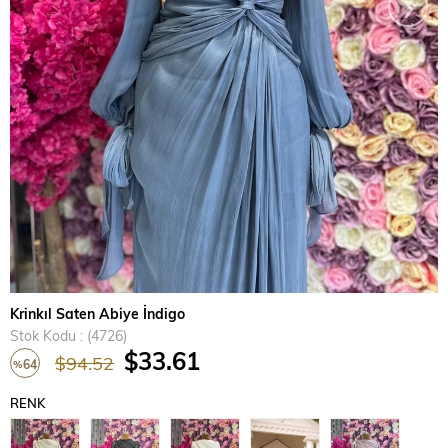
›
Krinkıl Saten Abiye İndigo
Stok Kodu
(4726)
$33.61
$94.52
64
%
İndirim
RENK