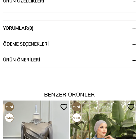
ÜRÜN ÖZELLIKLERI
YORUMLAR
(0)
ÖDEME SEÇENEKLERI
ÜRÜN ÖNERILERI
BENZER ÜRÜNLER
YENI
YENI
ÜRÜN
ÜRÜN
%60
%60