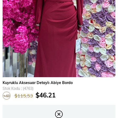
›
Kuyruklu Aksesuar Detaylı Abiye Bordo
Stok Kodu
(4763)
$46.21
$115.53
60
%
İndirim