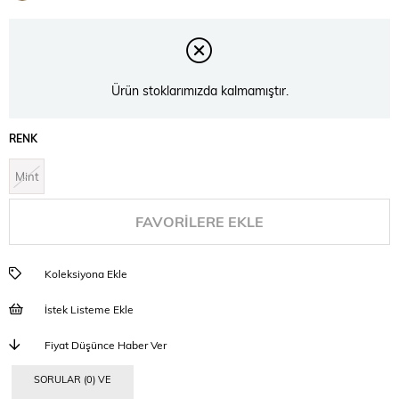
İndirim
Ürün stoklarımızda kalmamıştır.
RENK
Mint
FAVORILERE EKLE
Koleksiyona Ekle
İstek Listeme Ekle
Fiyat Düşünce Haber Ver
SORULAR (0) VE