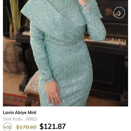
›
Lavin Abiye Mint
Stok Kodu
(4982)
$121.87
$178.60
32
%