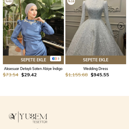
%60
%18
3
SEPETE EKLE
SEPETE EKLE
Aksesuar Detaylı Saten Abiye İndigo
Wedding Dress
$73.54
$29.42
$1,155.68
$945.55