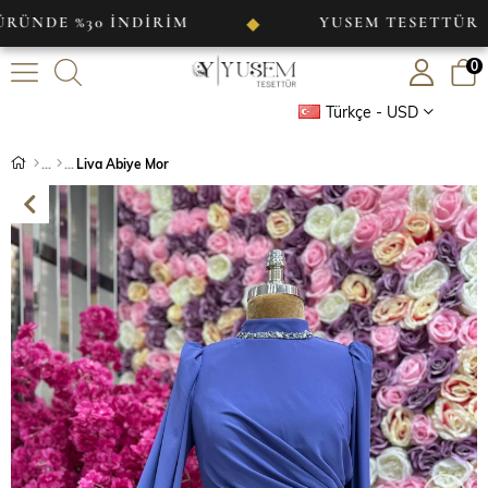
%30 İNDİRİM
YUSEM TESETTÜR
◆
◆
0
Türkçe - USD
Liva Abiye Mor