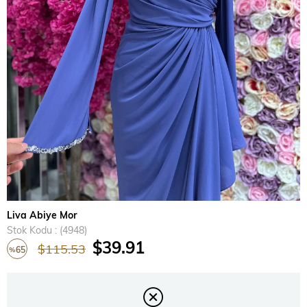
›
Liva Abiye Mor
Stok Kodu
(4948)
$39.91
$115.53
65
%
İndirim