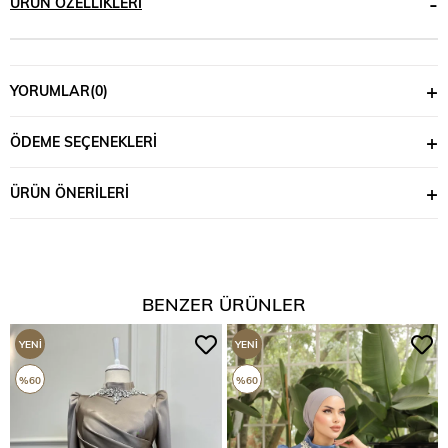
ÜRÜN ÖZELLIKLERI
YORUMLAR
(0)
ÖDEME SEÇENEKLERI
ÜRÜN ÖNERILERI
BENZER ÜRÜNLER
YENI
YENI
ÜRÜN
ÜRÜN
%60
%60