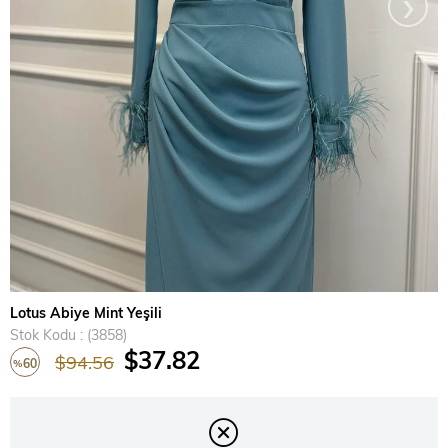
›
Lotus Abiye Mint Yeşili
Stok Kodu
(3858)
$37.82
$94.56
60
%
İndirim