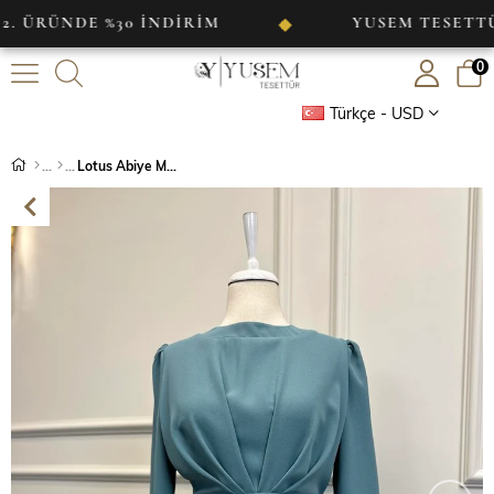
ÜNDE %30 İNDİRİM
YUSEM TESETTÜR
◆
0
Türkçe - USD
Lotus Abiye Mint Yeşili