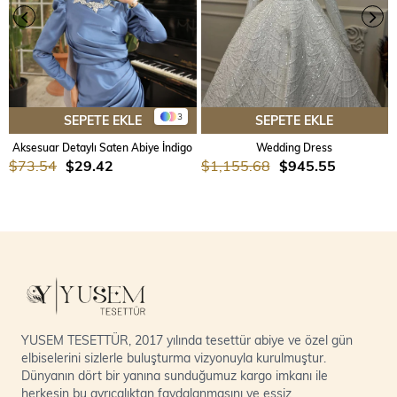
3
SEPETE EKLE
SEPETE EKLE
Aksesuar Detaylı Saten Abiye İndigo
Wedding Dress
$73.54
$29.42
$1,155.68
$945.55
YUSEM TESETTÜR, 2017 yılında tesettür abiye ve özel gün
elbiselerini sizlerle buluşturma vizyonuyla kurulmuştur.
Dünyanın dört bir yanına sunduğumuz kargo imkanı ile
herkesin bu ayrıcalıktan faydalanmasını ve eşsiz