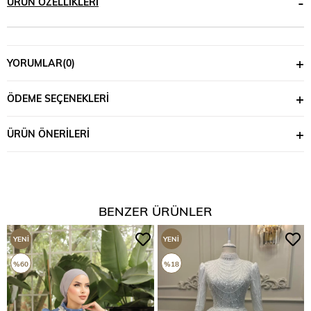
ÜRÜN ÖZELLIKLERI
YORUMLAR
(0)
ÖDEME SEÇENEKLERI
ÜRÜN ÖNERILERI
BENZER ÜRÜNLER
YENI
YENI
ÜRÜN
ÜRÜN
%60
%18