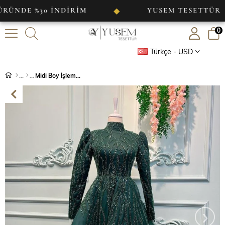
 %30 İNDİRİM
YUSEM TESETTÜR
◆
◆
0
Türkçe - USD
Midi Boy İşlemeli Haute Couture Dress
›