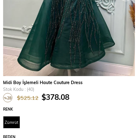
Midi Boy İşlemeli Haute Couture Dress
Stok Kodu
(40)
$378.08
$525.12
28
%
İndirim
RENK
Zümrüt
BEDEN