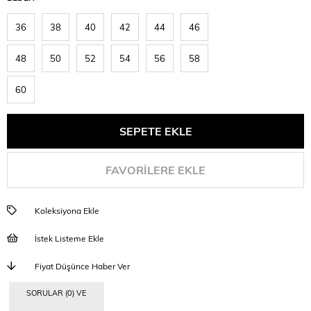
36
38
40
42
44
46
48
50
52
54
56
58
60
FAVORILERE EKLE
Koleksiyona Ekle
İstek Listeme Ekle
Fiyat Düşünce Haber Ver
SORULAR (0) VE