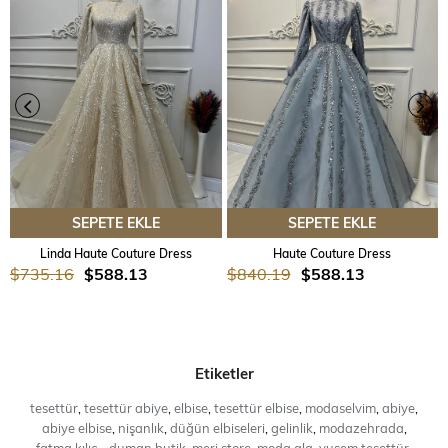
SEPETE EKLE
SEPETE EKLE
Linda Haute Couture Dress
Haute Couture Dress
$735.16
$588.13
$840.19
$588.13
Etiketler
tesettür
,
tesettür abiye
,
elbise
,
tesettür elbise
,
modaselvim
,
abiye
,
abiye elbise
,
nişanlık
,
düğün elbiseleri
,
gelinlik
,
modazehrada
,
fatma kılıç
,
,
duman butik
,
meri store
,
moda ala
,
yusem tesettür
,