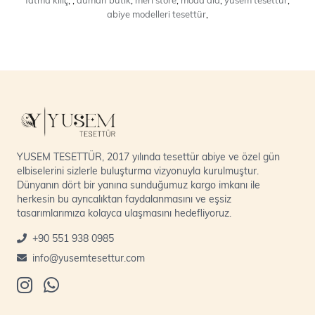
fatma kılıç
duman butik
meri store
moda ala
yusem tesettür
abiye modelleri tesettür
,
YUSEM TESETTÜR, 2017 yılında tesettür abiye ve özel gün
elbiselerini sizlerle buluşturma vizyonuyla kurulmuştur.
Dünyanın dört bir yanına sunduğumuz kargo imkanı ile
herkesin bu ayrıcalıktan faydalanmasını ve eşsiz
tasarımlarımıza kolayca ulaşmasını hedefliyoruz.
+90 551 938 0985
info@yusemtesettur.com