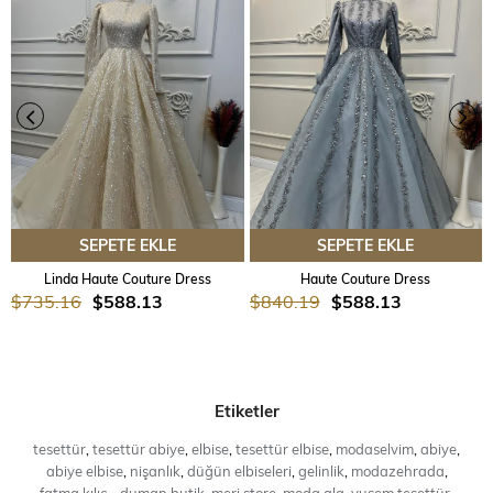
SEPETE EKLE
SEPETE EKLE
Linda Haute Couture Dress
Haute Couture Dress
$735.16
$588.13
$840.19
$588.13
Etiketler
tesettür
,
tesettür abiye
,
elbise
,
tesettür elbise
,
modaselvim
,
abiye
,
abiye elbise
,
nişanlık
,
düğün elbiseleri
,
gelinlik
,
modazehrada
,
,
,
,
,
,
,