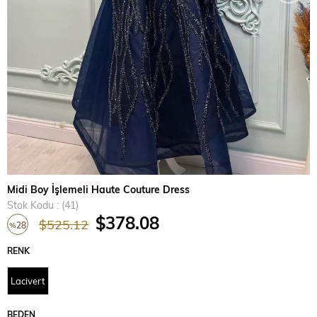
Midi Boy İşlemeli Haute Couture Dress
Stok Kodu
(41)
$378.08
$525.12
28
%
İndirim
RENK
Lacivert
BEDEN