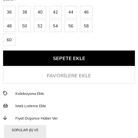
36
38
40
42
44
46
48
50
52
54
56
58
60
FAVORILERE EKLE
Koleksiyona Ekle
İstek Listeme Ekle
Fiyat Düşünce Haber Ver
SORULAR (0) VE