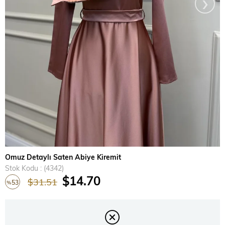
›
Omuz Detaylı Saten Abiye Kiremit
Stok Kodu
(4342)
$14.70
$31.51
53
%
İndirim