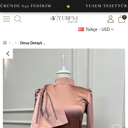
 %30 İNDİRİM
YUSEM TESETTÜR
◆
◆
0
Türkçe - USD
Omuz Detaylı Saten Abiye Kiremit