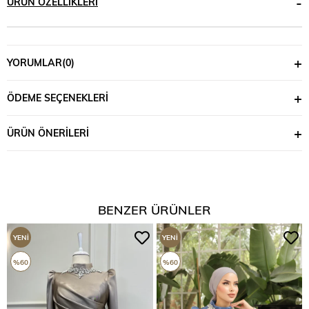
ÜRÜN ÖZELLIKLERI
YORUMLAR
(0)
ÖDEME SEÇENEKLERI
ÜRÜN ÖNERILERI
BENZER ÜRÜNLER
YENI
YENI
ÜRÜN
ÜRÜN
%60
%60