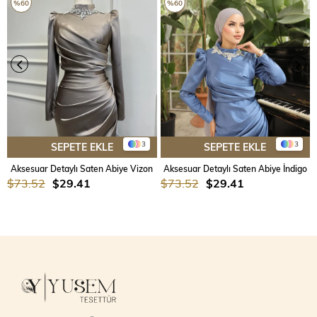
%60
%60
3
3
SEPETE EKLE
SEPETE EKLE
Aksesuar Detaylı Saten Abiye Vizon
Aksesuar Detaylı Saten Abiye İndigo
$73.52
$29.41
$73.52
$29.41