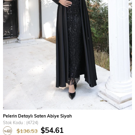
›
Pelerin Detaylı Saten Abiye Siyah
Stok Kodu
(4724)
$54.61
$136.53
60
%