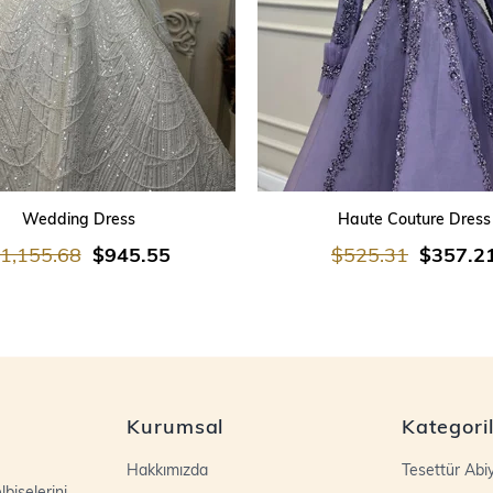
SEPETE EKLE
SEPETE EKLE
Wedding Dress
Haute Couture Dress
1,155.68
$945.55
$525.31
$357.2
Kurumsal
Kategori
Hakkımızda
Tesettür Abi
biselerini