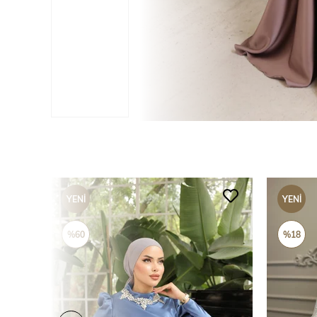
YENI
YENI
ÜRÜN
ÜRÜN
%60
%18