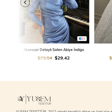
3
SEPETE EKLE
Aksesuar Detaylı Saten Abiye İndigo
$73.54
$29.42
$
YUSEM TESETTÜR, 2017 yılında tesettür abiye ve özel gün el