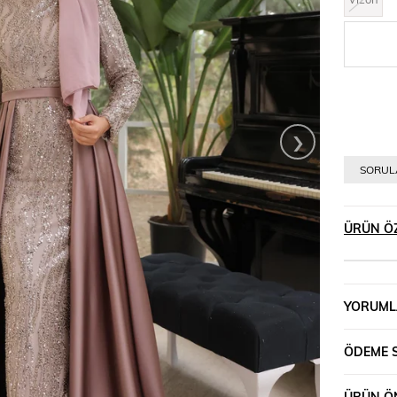
›
SORULA
ÜRÜN ÖZ
YORUML
ÖDEME 
ÜRÜN ÖN