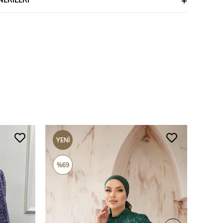
YENI
YENI
ÜRÜN
ÜRÜ
%69
%69