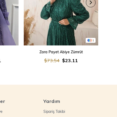
1
SEPETE EKLE
Zara Payet Abiye Zümrüt
İşleme
1
$73.54
$23.11
ler
Yardım
ye
Sipariş Takibi