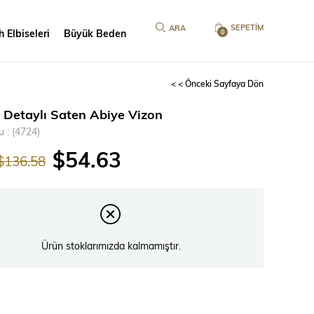
SEPETIM
 Elbiseleri
Büyük Beden
0
< < Önceki Sayfaya Dön
n Detaylı Saten Abiye Vizon
u
(4724)
$54.63
$136.58
Ürün stoklarımızda kalmamıştır.