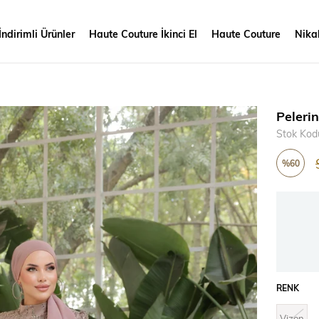
İndirimli Ürünler
Haute Couture İkinci El
Haute Couture
Nikah
Peleri
Stok Kod
%
60
İndirim
RENK
Vizon