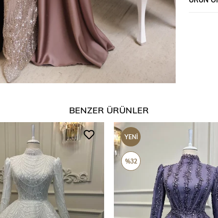
BENZER ÜRÜNLER
YENI
ÜRÜN
%32