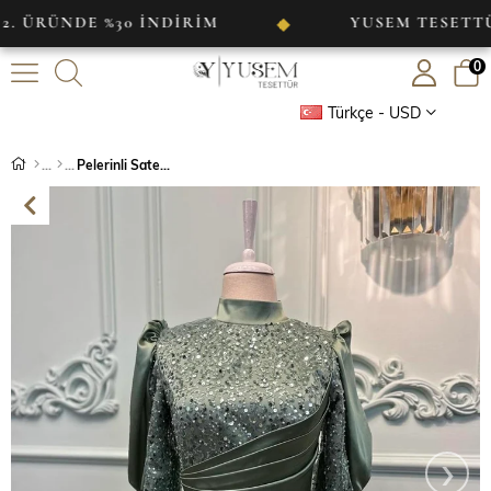
NDE %30 İNDİRİM
YUSEM TESETTÜR
◆
0
Türkçe - USD
Pelerinli Saten Abiye
›