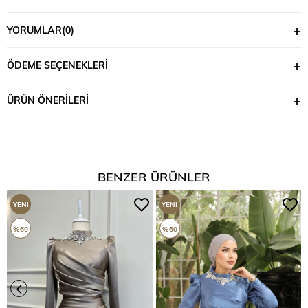
YORUMLAR
(0)
ÖDEME SEÇENEKLERI
ÜRÜN ÖNERILERI
BENZER ÜRÜNLER
YENI
YENI
ÜRÜN
ÜRÜN
%60
%60