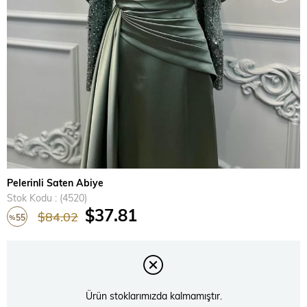
Pelerinli Saten Abiye
Stok Kodu
(4520)
$37.81
$84.02
55
%
İndirim
Ürün stoklarımızda kalmamıştır.