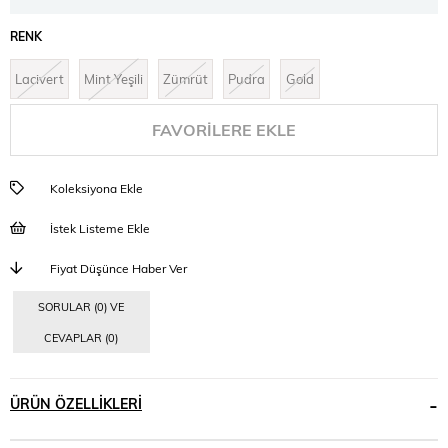
RENK
Lacivert
Mint Yeşili
Zümrüt
Pudra
Gold
FAVORILERE EKLE
Koleksiyona Ekle
İstek Listeme Ekle
Fiyat Düşünce Haber Ver
SORULAR (0) VE
CEVAPLAR (0)
ÜRÜN ÖZELLIKLERI