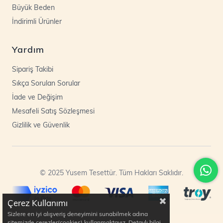
Büyük Beden
İndirimli Ürünler
Yardım
Sipariş Takibi
Sıkça Sorulan Sorular
İade ve Değişim
Mesafeli Satış Sözleşmesi
Gizlilik ve Güvenlik
© 2025 Yusem Tesettür. Tüm Hakları Saklıdır.
Çerez Kullanımı
Sizlere en iyi alışveriş deneyimini sunabilmek adına
sitemizde çerezler(cookies) kullanmaktayız. Detaylı bilgi